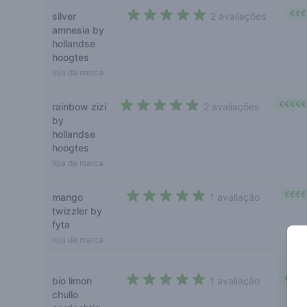
€€€
silver
2 avaliações
5 out of 5 stars
amnesia by
hollandse
hoogtes
loja da marca
€€€€€
rainbow zizi
2 avaliações
5 out of 5 stars
by
hollandse
hoogtes
loja da marca
€€€€
mango
1 avaliação
5 out of 5 stars
twizzler by
fyta
loja da marca
€€€€
bio limon
1 avaliação
5 out of 5 stars
chullo