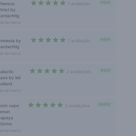
€€€€
cheesus
1 avaliação
5 out of 5 stars
hrist by
aardachtig
oja da marca
€€€€
amnesia by
1 avaliação
5 out of 5 stars
aardachtig
oja da marca
€€€€
alactic
2 avaliações
5 out of 5 stars
aze by leli
holland
oja da marca
€€€€€
rosin vape
2 avaliações
5 out of 5 stars
lemon
papaya
qfarms
oja da marca