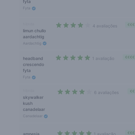
fyta
Fyta
híbrida
€€€
4 avaliações
limun chullo
3,5 out of 5 stars
aardachtig
Aardachtig
€€€€
headband
1 avaliação
5 out of 5 stars
crescendo
fyta
Fyta
híbrida
€€
6 avaliações
skywalker
3,5 out of 5 stars
kush
canadelaar
Canadelaar
€€€
amnesia
1 avaliação