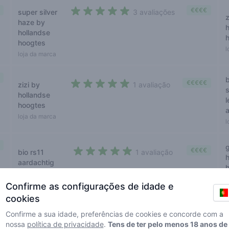
€€€€
super silver
3 avaliações
5 out of 5 stars
haze by
hollandse
hoogtes
l
loja da marca
b
€€€€€
zizi by
1 avaliação
5 out of 5 stars
hollandse
hoogtes
loja da marca
l
€€€€
bio rs11
1 avaliação
5 out of 5 stars
aardachtig
Aardachtig
l
Confirme as configurações de idade e
cookies
€€€
northern
1 avaliação
Confirme a sua idade, preferências de cookies e concorde com a
5 out of 5 stars
light
nossa
política de privacidade
.
Tens de ter pelo menos 18 anos de