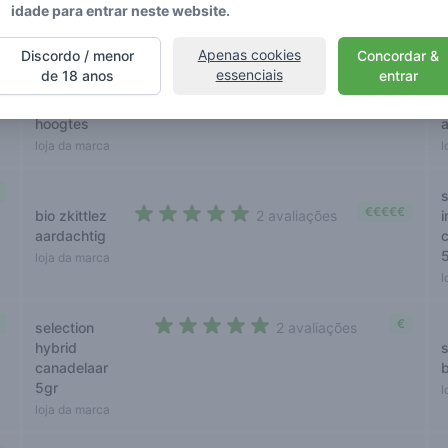
canadelaar
idade para entrar neste website.
loja da marca
l
Apenas cookies
Discordo / menor
Concordar &
essenciais
de 18 anos
entrar
€€€€
sherb ix by
2 avaliações
b
5 out of 5 stars
hollandse
hoogtes
loja da marca
l
s
€€€€€
bio zkittlez
2 avaliações
i
5 out of 5 stars
aardachtig
loja da marca
l
€
selection
2 avaliações
4,5 out of 5 stars
hybrid
canadelaar
5gr
l
loja da marca