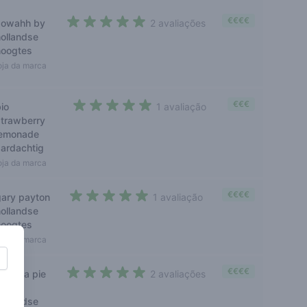
€€€€
zowahh by
2 avaliações
5 out of 5 stars
hollandse
hoogtes
oja da marca
€€€
io
1 avaliação
5 out of 5 stars
strawberry
lemonade
aardachtig
oja da marca
€€€€
gary payton
1 avaliação
5 out of 5 stars
hollandse
hoogtes
oja da marca
€€€€
georgia pie
2 avaliações
5 out of 5 stars
by
hollandse