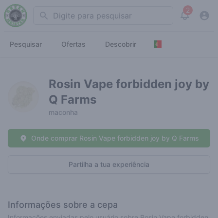
2
Search
View noti
Pesquisar
Ofertas
Descobrir
Rosin Vape forbidden joy by
Q Farms
maconha
Onde comprar Rosin Vape forbidden joy by Q Farms
Partilha a tua experiência
Informações sobre a cepa
Informações enviadas pelo usuário sobre Rosin Vape forbidden