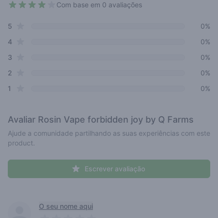
Com base em 0 avaliações
4 out of 5 stars
star reviews
Review data
5
0%
star reviews
4
0%
star reviews
3
0%
star reviews
2
0%
star reviews
1
0%
Avaliar
Rosin Vape forbidden joy by Q Farms
Ajude a comunidade partilhando as suas experiências com este
product.
Escrever avaliação
Recent reviews
O seu nome aqui