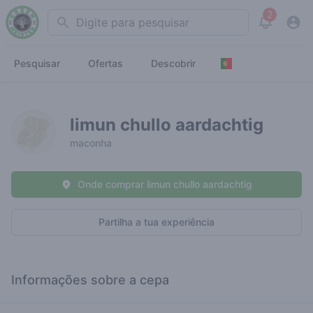
2
Search
View noti
Pesquisar
Ofertas
Descobrir
limun chullo aardachtig
maconha
Onde comprar limun chullo aardachtig
Partilha a tua experiência
Informações sobre a cepa