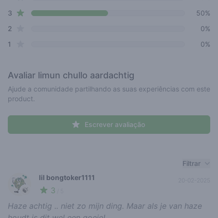
star reviews
3
50%
star reviews
2
0%
star reviews
1
0%
Avaliar
limun chullo aardachtig
Ajude a comunidade partilhando as suas experiências com este
product.
Escrever avaliação
Recent reviews
Filtrar
lil bongtoker1111
20-02-2025
3
🍃
/ 5
Haze achtig .. niet zo mijn ding. Maar als je van haze
houdt is dit wel een goeie!