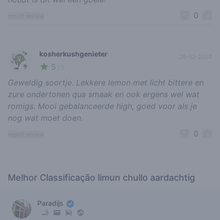
0
report review
kosherkushgenieter
26-02-2024
5
🥦
/ 5
Geweldig soortje. Lekkere lemon met licht bittere en
zure ondertonen qua smaak en ook ergens wel wat
romigs. Mooi gebalanceerde high, goed voor als je
nog wat moet doen.
0
report review
Melhor Classificação limun chullo aardachtig
Paradijs