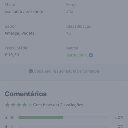
Efeito
Força
Excitante / relaxante
alto
Sabor
Classificação
Amarga
,
Vegetal
4.1
Preço Médio
Marca
€ 10,30
Aardachtig
Consumo responsável de cannabis
Comentários
Com base em 2 avaliações
4 out of 5 stars
star reviews
Review data
5
50%
star reviews
4
0%