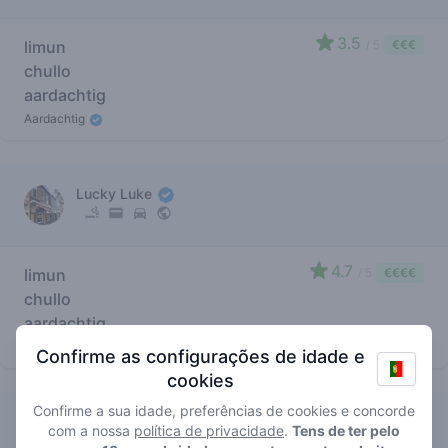
3.5
limun
/ 5
€€€
chullo
aardachtig
Aardachtig
Lucky Luke
4.7
limun
/ 5
€€€€
chullo
aardachtig
Aardachtig
Confirme as configurações de idade e
cookies
Confirme a sua idade, preferências de cookies e concorde
De Baron
com a nossa
política de privacidade
.
Tens de ter pelo