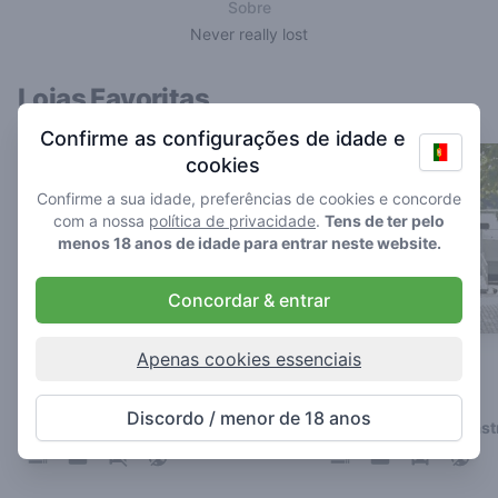
Sobre
Never really lost
Lojas Favoritas
Confirme as configurações de idade e
cookies
Confirme a sua idade, preferências de cookies e concorde
com a nossa
política de privacidade
.
Tens de ter pelo
menos 18 anos de idade para entrar neste website.
Concordar & entrar
Apenas cookies essenciais
Missouri (De Smurf)
Mississippi
4.8
4.5
/ 5
/ 5
Discordo / menor de 18 anos
Coffeeshop em Maastricht
Coffeeshop em Maastr