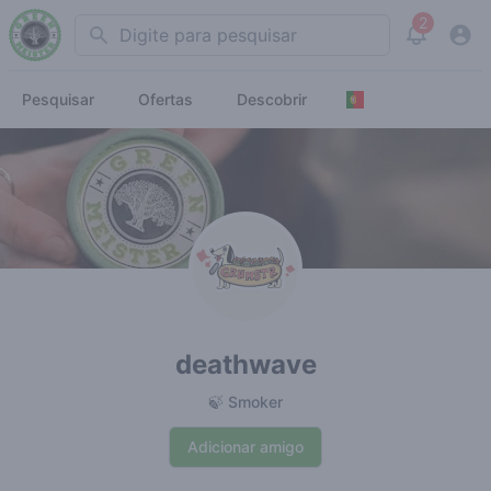
2
Search
View noti
Pesquisar
Ofertas
Descobrir
deathwave
🍃 Smoker
Adicionar amigo