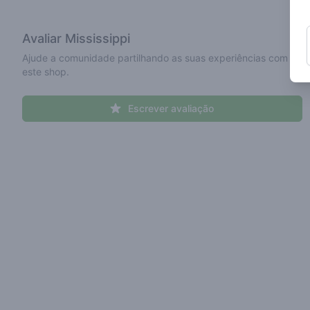
Avaliar
Mississippi
Ajude a comunidade partilhando as suas experiências com
este shop.
Escrever avaliação