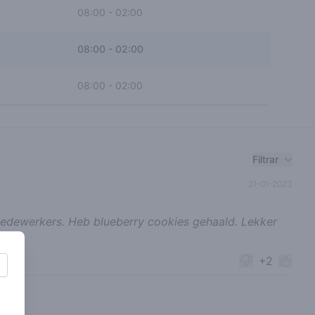
08:00
-
02:00
08:00
-
02:00
08:00
-
02:00
Filtrar
21-01-2023
medewerkers. Heb blueberry cookies gehaald. Lekker
+2