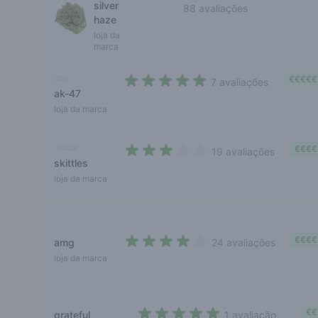
silver
88 avaliações
haze
3,9 out of 5 stars
loja da
marca
cali
€€€€€
7 avaliações
ak-47
4,7 out of 5 stars
loja da marca
indica
€€€€
19 avaliações
skittles
3 out of 5 stars
loja da marca
€€€€
amg
24 avaliações
3,2 out of 5 stars
loja da marca
€€
grateful
1 avaliação