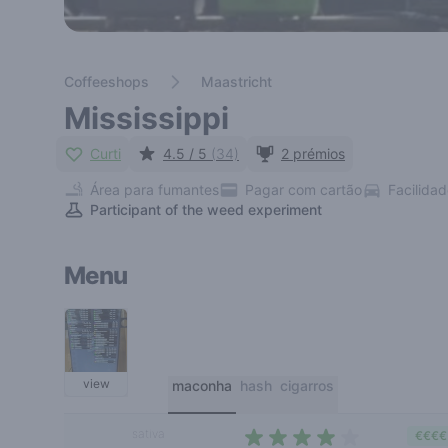
Coffeeshops
Maastricht
Mississippi
Curti
4.5 / 5
(34)
2 prémios
Área para fumantes
Pagar com cartão
Facilida
Participant of the weed experiment
Menu
view
maconha
hash
cigarros
sativa
€€€€