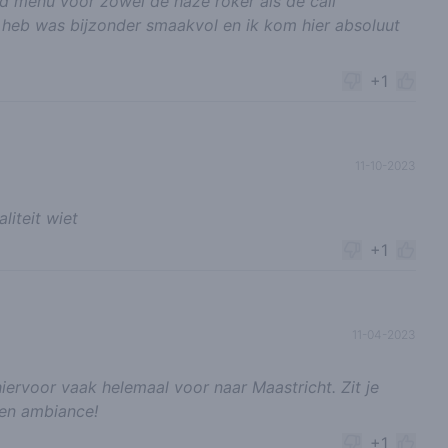
d menu voor zowel de haze roker als de cali
d heb was bijzonder smaakvol en ik kom hier absoluut
+1
11-10-2023
liteit wiet
+1
11-04-2023
iervoor vaak helemaal voor naar Maastricht. Zit je
 en ambiance!
+1