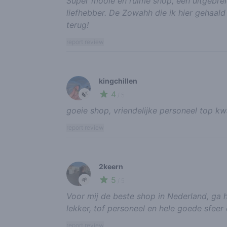
Super mooie en ruime shop, een uitgebrei
liefhebber. De Zowahh die ik hier gehaal
terug!
report review
kingchillen
4
🍃
/ 5
goeie shop, vriendelijke personeel top kwa
report review
2keern
5
🌱
/ 5
Voor mij de beste shop in Nederland, ga h
lekker, tof personeel en hele goede sfeer
report review