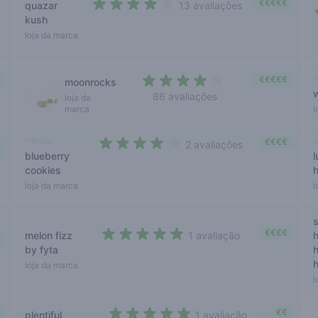
€€€€€
quazar
13 avaliações
3,5 out of 5 stars
kush
loja da marca
i
€€€€€
moonrocks
w
86 avaliações
loja da
3,9 out of 5 stars
marca
l
híbrida
s
€€€€
2 avaliações
blueberry
l
4 out of 5 stars
cookies
loja da marca
l
s
€€€€
melon fizz
1 avaliação
5 out of 5 stars
by fyta
loja da marca
l
€€
plentiful
1 avaliação