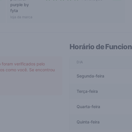
5 out of 5 stars
purple by
fyta
loja da marca
Horário de Funcio
DIA
 foram verificados pelo
rios como você. Se encontrou
Segunda-feira
Terça-feira
Quarta-feira
Quinta-feira