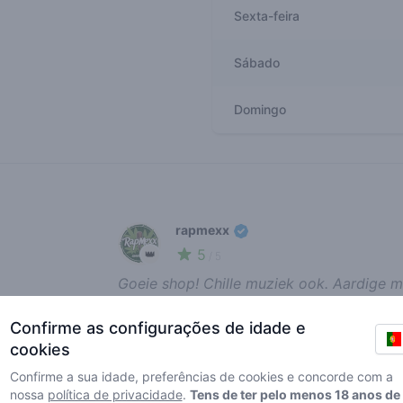
Sexta-feira
Sábado
Domingo
Recent reviews
rapmexx
5
👑
/ 5
Goeie shop! Chille muziek ook. Aardige 
wietje!
Confirme as configurações de idade e
report review
cookies
Confirme a sua idade, preferências de cookies e concorde com a
nossa
política de privacidade
.
Tens de ter pelo menos 18 anos de