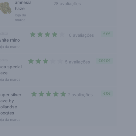
amnesia
28 avaliações
haze
3,8 out of 5 stars
loja da
marca
ndica
€€€
10 avaliações
hite rhino
3,5 out of 5 stars
oja da marca
ativa
€€€€€
5 avaliações
uca special
3 out of 5 stars
haze
oja da marca
€€€
uper silver
2 avaliações
5 out of 5 stars
haze by
hollandse
hoogtes
oja da marca