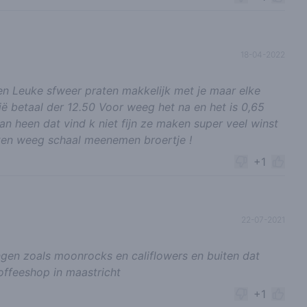
18-04-2022
n Leuke sfweer praten makkelijk met je maar elke
nië betaal der 12.50 Voor weeg het na en het is 0,65
n heen dat vind k niet fijn ze maken super veel winst
ichten weeg schaal meenemen broertje !
+1
22-07-2021
ngen zoals moonrocks en califlowers en buiten dat
offeeshop in maastricht
+1