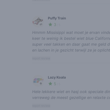
Puffy Train
3
🌱
/ 5
Hmmm Missisippi wat moet je ervan vinde
keer te weinig ik bestel wiet blue Califor
super veel takken en daar gaat me geld da
en lachen in je gezicht terwijl ze je opl
report review
Lazy Koala
5
🥦
/ 5
Hele lekkere wiet en hasj ook speciale di
verreweg de meest gezellige en relaxte c
report review