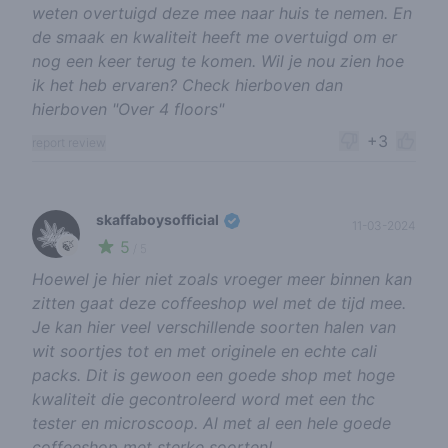
weten overtuigd deze mee naar huis te nemen. En
de smaak en kwaliteit heeft me overtuigd om er
nog een keer terug te komen. Wil je nou zien hoe
ik het heb ervaren? Check hierboven dan
hierboven "Over 4 floors"
+3
report review
skaffaboysofficial
11-03-2024
5
🍃
/ 5
Hoewel je hier niet zoals vroeger meer binnen kan
zitten gaat deze coffeeshop wel met de tijd mee.
Je kan hier veel verschillende soorten halen van
wit soortjes tot en met originele en echte cali
packs. Dit is gewoon een goede shop met hoge
kwaliteit die gecontroleerd word met een thc
tester en microscoop. Al met al een hele goede
coffeeshop met sterke soorten!