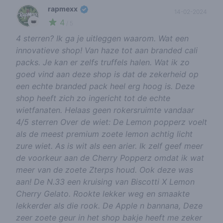
rapmexx
14-02-2024
4
👑
/ 5
4 sterren? Ik ga je uitleggen waarom. Wat een
innovatieve shop! Van haze tot aan branded cali
packs. Je kan er zelfs truffels halen. Wat ik zo
goed vind aan deze shop is dat de zekerheid op
een echte branded pack heel erg hoog is. Deze
shop heeft zich zo ingericht tot de echte
wietfanaten. Helaas geen rokersruimte vandaar
4/5 sterren Over de wiet: De Lemon popperz voelt
als de meest premium zoete lemon achtig licht
zure wiet. As is wit als een arier. Ik zelf geef meer
de voorkeur aan de Cherry Popperz omdat ik wat
meer van de zoete Zterps houd. Ook deze was
aan! De N.33 een kruising van Biscotti X Lemon
Cherry Gelato. Rookte lekker weg en smaakte
lekkerder als die rook. De Apple n bannana, Deze
zeer zoete geur in het shop bakje heeft me zeker