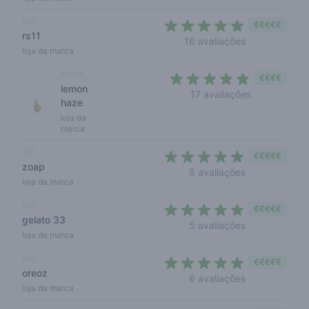
cali
€€€€€
rs11
4,8 out of 5 s
16 avaliações
loja da marca
sativa
€€€€
lemon
4,2 out of 5 
17 avaliações
haze
loja da
marca
cali
€€€€€
zoap
5 out of 5 sta
8 avaliações
loja da marca
cali
€€€€€
gelato 33
4,6 out of 5 s
5 avaliações
loja da marca
cali
€€€€€
oreoz
4,8 out of 5 s
6 avaliações
loja da marca