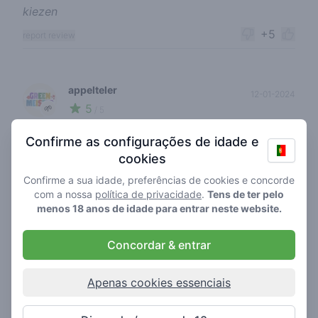
kiezen
+5
report review
appelteler
12-01-2024
5
🌱
/ 5
Beste shopa in Rotterdam zonder twijfel! mooie
Confirme as configurações de idade e
witsoortjes, sterke haze en super cali strains! Ook
cookies
voor de hasj op de juiste plek.
Confirme a sua idade, preferências de cookies e concorde
+5
report review
com a nossa
política de privacidade
.
Tens de ter pelo
menos 18 anos de idade para entrar neste website.
Concordar & entrar
roffarecensent
14-01-2019
5
🍃
/ 5
Apenas cookies essenciais
Gratis pakje tips bij gekregen en de wiet komt in
een mooi doosje. Pinnen is mogelijk en er is goed