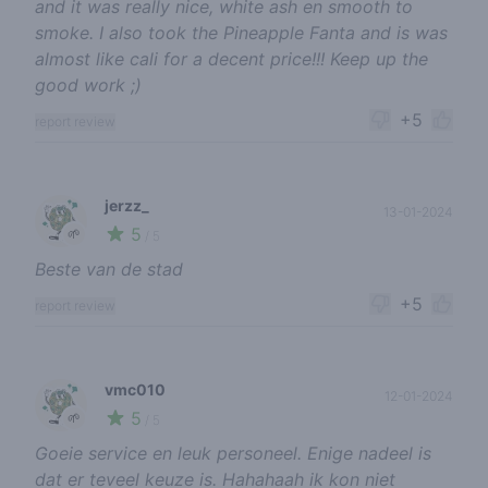
and it was really nice, white ash en smooth to
smoke. I also took the Pineapple Fanta and is was
almost like cali for a decent price!!! Keep up the
good work ;)
+5
report review
jerzz_
13-01-2024
5
🌱
/ 5
Beste van de stad
+5
report review
vmc010
12-01-2024
5
🌱
/ 5
Goeie service en leuk personeel. Enige nadeel is
dat er teveel keuze is. Hahahaah ik kon niet