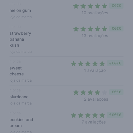
híbrida
€€€€
melon gum
5 out of 5 s
10 avaliações
loja da marca
híbrida
€€€€
strawberry
4,6 out of 5
13 avaliações
banana
kush
loja da marca
híbrida
€€€€€
sweet
5 out of 5 sta
1 avaliação
cheese
loja da marca
híbrida
€€€€
slurricane
4 out of 5 s
2 avaliações
loja da marca
híbrida
€€€€€
cookies and
4,7 out of 5 s
7 avaliações
cream
loja da marca