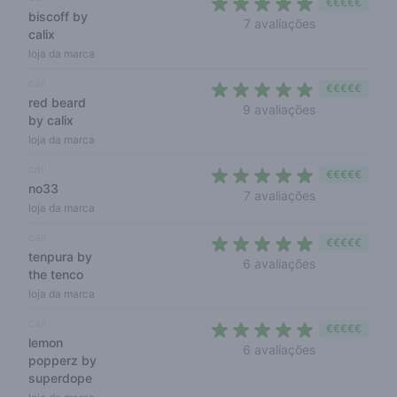
€€€€€
biscoff by
5 out of 5 sta
7 avaliações
calix
loja da marca
cali
€€€€€
red beard
5 out of 5 sta
9 avaliações
by calix
loja da marca
cali
€€€€€
no33
4,7 out of 5 s
7 avaliações
loja da marca
cali
€€€€€
tenpura by
5 out of 5 sta
6 avaliações
the tenco
loja da marca
cali
€€€€€
lemon
5 out of 5 sta
6 avaliações
popperz by
superdope