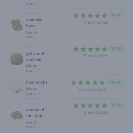
marca
sativa
€€€€
amnesia
4,2 out of 5 
17 avaliações
haze
loja da
marca
híbrida
€€€€
girl scout
4,4 out of 5
5 avaliações
cookies
loja da
marca
moonrocks
€€€€€
4,7 out of 5 s
loja da
23 avaliações
marca
indica
€€€€
enemy of
5 out of 5 s
2 avaliações
the state
loja da
marca