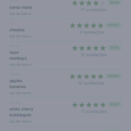
sativa
€€€€
santa maria
3,7 out of 5 
31 avaliações
loja da marca
cali
€€€€€
zheetos
5 out of 5 sta
6 avaliações
loja da marca
sativa
€€€€
haze
4,7 out of 5 
15 avaliações
monkeyz
loja da marca
híbrida
€€€€€
apples
5 out of 5 sta
10 avaliações
bananas
loja da marca
híbrida
€€€€
white cherry
5 out of 5 s
11 avaliações
bubblegum
loja da marca
cali