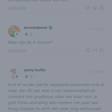
+2
report review
boostedjesse
11-11-2024
5
🥦
/ 5
Waar zijn de 4 vloeren?
+1
report review
perky muffin
25-12-2023
5
🍃
/ 5
kom er nu een jaartje supergoed personeel rook al
meer dan 30 jaar wiet is van superkwaliteit en
constant niet goedkoop maar wel waar voor je
geld frisse uitstraling lees reviews van paar jaar
terug kloppen nu echt niet meer jong enthousiast