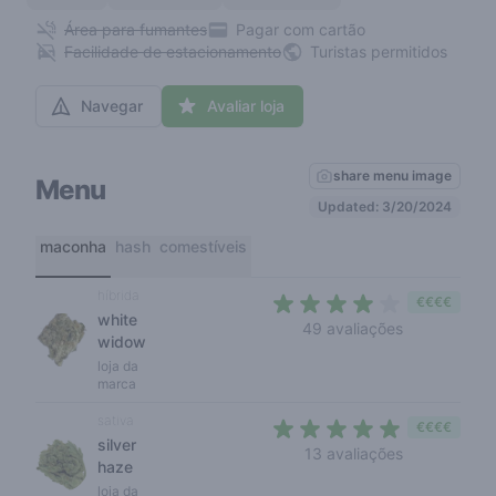
Área para fumantes
Pagar com cartão
Facilidade de estacionamento
Turistas permitidos
Navegar
Avaliar loja
share menu image
Menu
Updated: 3/20/2024
maconha
hash
comestíveis
híbrida
€€€€
white
3,6 out of 5
49 avaliações
widow
loja da
marca
sativa
€€€€
silver
4,5 out of 5
13 avaliações
haze
loja da