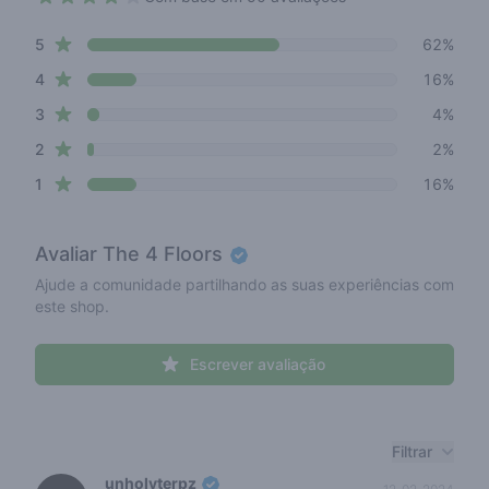
4 out of 5 stars
star reviews
Review data
5
62%
star reviews
4
16%
star reviews
3
4%
star reviews
2
2%
star reviews
1
16%
Avaliar
The 4 Floors
Ajude a comunidade partilhando as suas experiências com
este shop.
Escrever avaliação
Recent reviews
Filtrar
unholyterpz