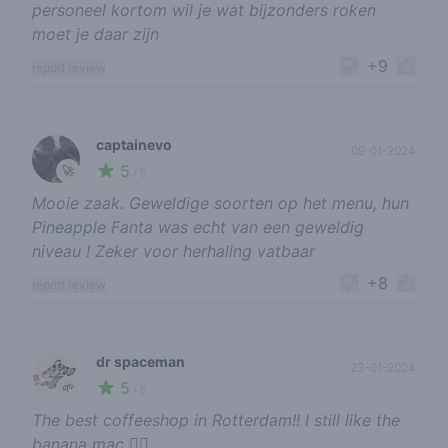
personeel kortom wil je wat bijzonders roken
moet je daar zijn
+9
report review
captainevo
09-01-2024
5
🚀
/ 5
Mooie zaak. Geweldige soorten op het menu, hun
Pineapple Fanta was echt van een geweldig
niveau ! Zeker voor herhaling vatbaar
+8
report review
dr spaceman
23-01-2024
5
🌱
/ 5
The best coffeeshop in Rotterdam!! I still like the
banana mac 👍🏼