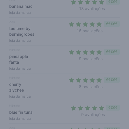
€€€€
banana mac
5 out of 5 s
13 avaliações
loja da marca
cali
€€€€€
tee time by
4,9 out of 5 s
16 avaliações
burningropes
loja da marca
híbrida
€€€€€
pineapple
5 out of 5 sta
9 avaliações
fanta
loja da marca
híbrida
€€€€€
cherry
5 out of 5 sta
8 avaliações
zlychee
loja da marca
híbrida
€€€€
blue fin tuna
5 out of 5 s
9 avaliações
loja da marca
cali