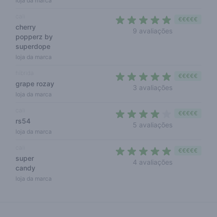
loja da marca
cali
€€€€€
cherry
4,8 out of 5 s
9 avaliações
popperz by
superdope
loja da marca
híbrida
€€€€€
grape rozay
4,7 out of 5 s
3 avaliações
loja da marca
cali
€€€€€
rs54
4 out of 5 sta
5 avaliações
loja da marca
cali
€€€€€
super
4,5 out of 5 s
4 avaliações
candy
loja da marca