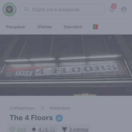
2
Search
View noti
Pesquisar
Ofertas
Descobrir
Coffeeshops
Rotterdam
The 4 Floors
Curti
4 / 5
(50)
3 prémios