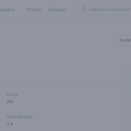
Search
squisar
Ofertas
Descobrir
Partil
Força
alto
Classificação
3.8