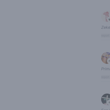
Zeke
report
Prim
report