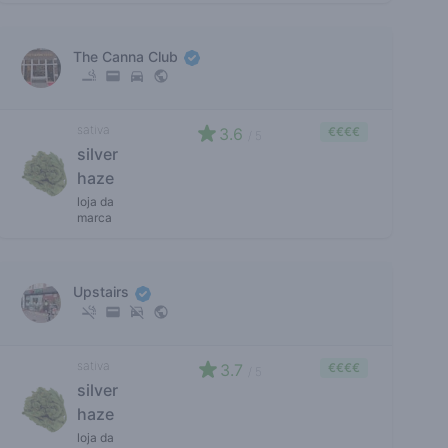
The Canna Club
sativa
3.6
€€€€
/ 5
silver
haze
loja da
marca
Upstairs
sativa
3.7
€€€€
/ 5
silver
haze
loja da