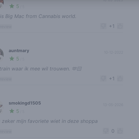
5
🍃
/ 5
 is Big Mac from Cannabis world.
+1
 review
auntmary
10-12-2022
5
🥦
/ 5
train waar ik mee wil trouwen. 🫶🏻
+1
 review
smokingd1505
13-05-2026
5
🍃
/ 5
is zeker mijn favoriete wiet in deze shoppa
0
 review