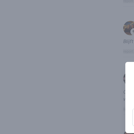
report
Blijf
report
Goed
weed
report