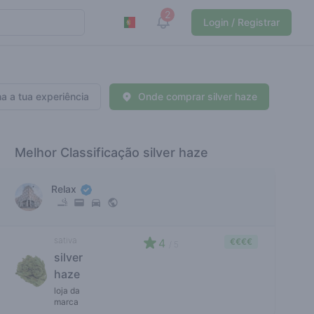
2
View notifications
Login / Registrar
ha a tua experiência
Onde comprar silver haze
Melhor Classificação silver haze
Relax
sativa
4
€€€€
/ 5
silver
haze
loja da
marca