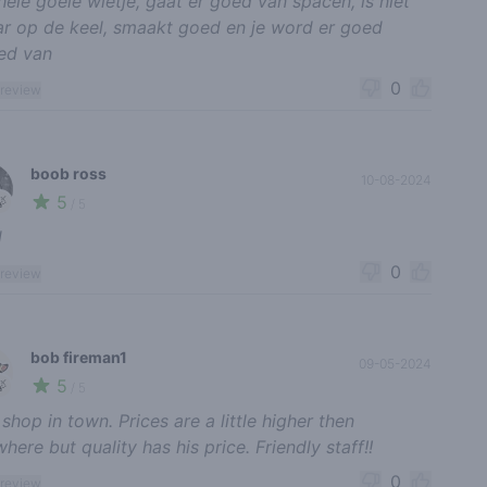
hele goeie wietje, gaat er goed van spacen, is niet
r op de keel, smaakt goed en je word er goed
ed van
0
 review
boob ross
10-08-2024
5
🍃
/ 5
d
0
 review
bob fireman1
09-05-2024
5
🍃
/ 5
 shop in town. Prices are a little higher then
here but quality has his price. Friendly staff!!
0
 review