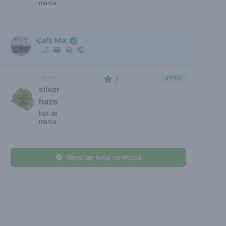
marca
Cafe Mix
sativa
3
€€€€
/ 5
silver
haze
loja da
marca
Mostrar tudo no mapa