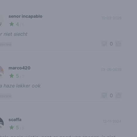
senor incapablo
10-03-2026
4
🍃
/ 5
r niet slecht
0
 review
marco420
03-05-2025
5
🌱
/ 5
a haze lekker ook
0
 review
scaffa
12-11-2024
5
🌱
/ 5