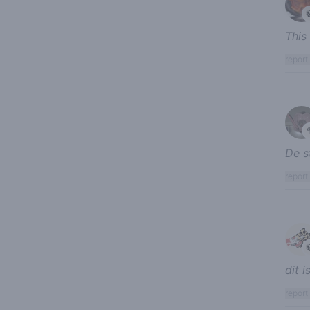
This
report
De s
report
dit 
report