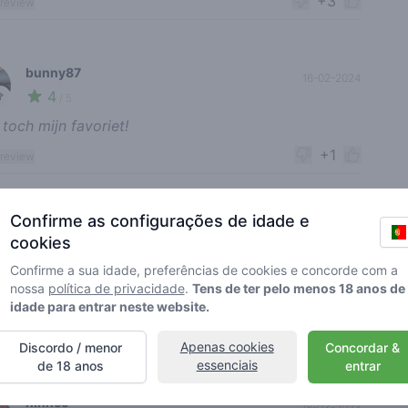
+3
 review
bunny87
16-02-2024
4
🥦
/ 5
t toch mijn favoriet!
+1
 review
Confirme as configurações de idade e
Happy Rasta
10-02-2024
cookies
3
🌱
/ 5
Confirme a sua idade, preferências de cookies e concorde com a
 maar niet Elke batch is sterk en goed, mattige
nossa
política de privacidade
.
Tens de ter pelo menos 18 anos de
 .
idade para entrar neste website.
+1
 review
Apenas cookies
Discordo / menor
Concordar &
essenciais
de 18 anos
entrar
ninneo
18-03-2023