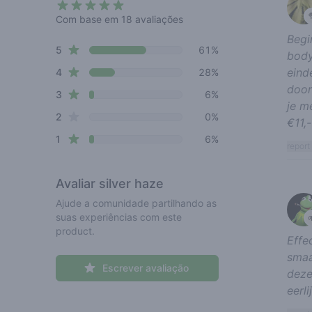
4.4 out of 5 stars
Com base em 18 avaliações
Begi
star reviews
Review data
5
61%
body
eind
star reviews
4
28%
door
star reviews
3
6%
je m
star reviews
2
0%
€11,
star reviews
1
6%
report
Avaliar
silver haze
Ajude a comunidade partilhando as
suas experiências com este
product.
Effe
smaa
Escrever avaliação
deze
eerli