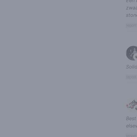
Een 
zwaa
ston
report
Soli
report
Best
elsew
report