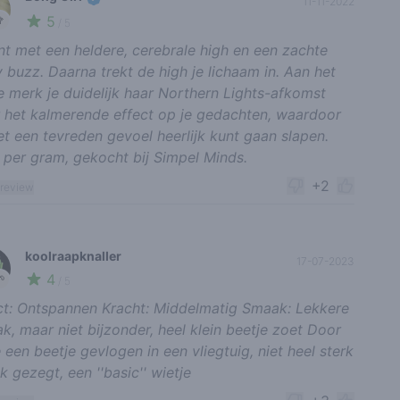
11-11-2022
5
🥦
/ 5
nt met een heldere, cerebrale high en een zachte
 buzz. Daarna trekt de high je lichaam in. Aan het
e merk je duidelijk haar Northern Lights-afkomst
 het kalmerende effect op je gedachten, waardoor
et een tevreden gevoel heerlijk kunt gaan slapen.
- per gram, gekocht bij Simpel Minds.
+2
 review
koolraapknaller
17-07-2023
4
🌱
/ 5
ct: Ontspannen Kracht: Middelmatig Smaak: Lekkere
k, maar niet bijzonder, heel klein beetje zoet Door
 een beetje gevlogen in een vliegtuig, niet heel sterk
jk gezegt, een ''basic'' wietje