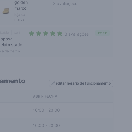
golden
3 avaliações
maroc
3,7 out of 5 stars
loja da
marca
íbrida
cali
€€€€
3 avaliações
papaya
4,3 out of 5 stars
elato static
oja da marca
namento
editar horário de funcionamento
ABRI- FECHA
10:00
-
23:00
10:00
-
23:00