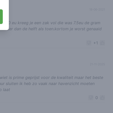
18-06-2021
 je 20 eu kreeg je een zak vol die was 7.5eu de gram
 minder dan de helft als toen.kortom je worst genaaid
+1
21-11-2025
wiet is prime geprijst voor de kwaliteit maar het beste
uur sluiten ik heb zo vaak naar havenzicht moeten
 laat
0