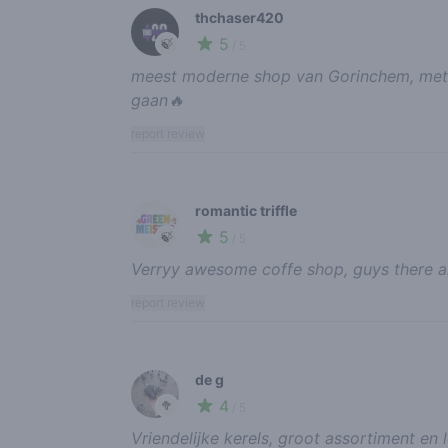
thchaser420
5
🍃
/ 5
meest moderne shop van Gorinchem, met e
gaan🔥
report review
romantic triffle
5
🍃
/ 5
Verryy awesome coffe shop, guys there al
report review
de g
4
🥦
/ 5
Vriendelijke kerels, groot assortiment en 