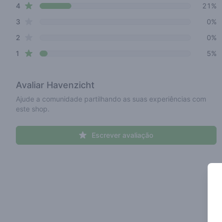
star reviews
4
21%
star reviews
3
0%
star reviews
2
0%
star reviews
1
5%
Avaliar
Havenzicht
Ajude a comunidade partilhando as suas experiências com
este shop.
Escrever avaliação