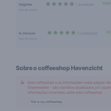
€€€€
tidghine
1 avaliação
5 out of 5 stars
loja da marca
€€
la mousse
2 avaliações
4,5 out of 5 stars
loja da marca
Sobre o coffeeshop
Havenzicht
Este coffeeshop e as informações nesta página não
Greenmeister - são mantidos atualizados por usuá
informações incorretas, edite este coffeeshop.
This is my coffeeshop