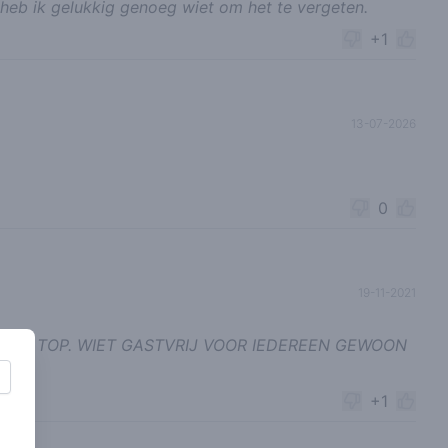
g heb ik gelukkig genoeg wiet om het te vergeten.
+1
13-07-2026
0
19-11-2021
ASJ EN TOP. WIET GASTVRIJ VOOR IEDEREEN GEWOON
+1