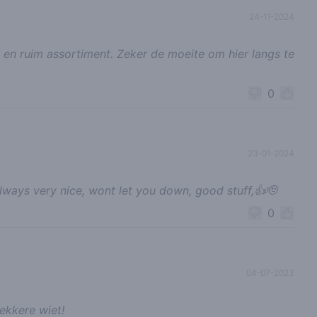
24-11-2024
n ruim assortiment. Zeker de moeite om hier langs te
0
23-01-2024
ways very nice, wont let you down, good stuff,👍🫡
0
04-07-2023
lekkere wiet!