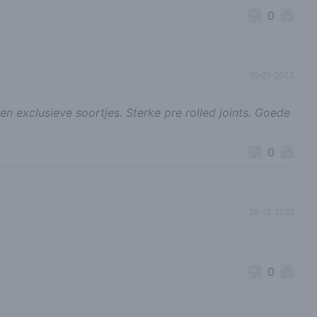
0
10-01-2023
en exclusieve soortjes. Sterke pre rolled joints. Goede
0
28-12-2022
0