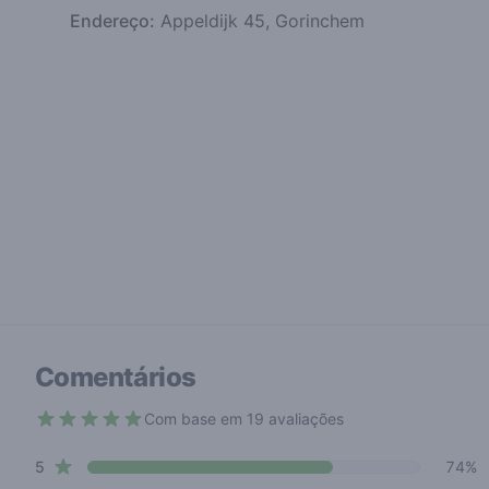
Endereço:
Appeldijk 45, Gorinchem
Comentários
Com base em 19 avaliações
4.6 out of 5 stars
star reviews
Review data
5
74%