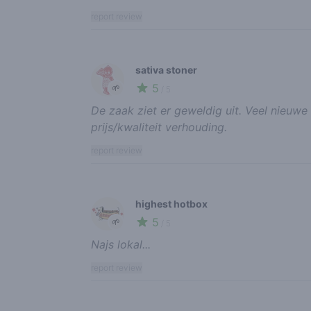
report review
sativa stoner
5
🌱
/ 5
De zaak ziet er geweldig uit. Veel nieuwe 
prijs/kwaliteit verhouding.
report review
highest hotbox
5
🌱
/ 5
Najs lokal...
report review