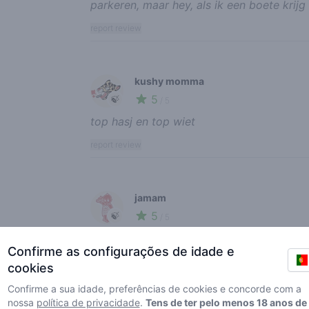
parkeren, maar hey, als ik een boete krij
report review
kushy momma
5
🍃
/ 5
top hasj en top wiet
report review
jamam
5
🍃
/ 5
Beste coffeeshop in Gorinchem TOP H
Confirme as configurações de idade e
LANGS GAAN DAN ERVAAR JE ZELF
cookies
report review
Confirme a sua idade, preferências de cookies e concorde com a
nossa
política de privacidade
.
Tens de ter pelo menos 18 anos de