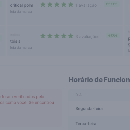
€€€€€
critical polm
1 avaliação
5 out of 5 stars
loja da marca
h
indica
€€€€
3 avaliações
tbisla
4,3 out of 5 stars
g
loja da marca
l
Horário de Funcio
DIA
 foram verificados pelo
rios como você. Se encontrou
Segunda-feira
Terça-feira