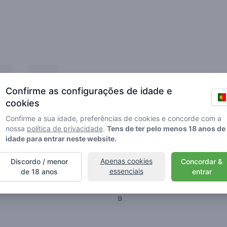
ios
Amigos
Confirme as configurações de idade e
cookies
Confirme a sua idade, preferências de cookies e concorde com a
nossa
política de privacidade
.
Tens de ter pelo menos 18 anos de
idade para entrar neste website.
🌱
🥦
🚀
Apenas cookies
Discordo / menor
Concordar &
ller
Stoner
Spaceran
essenciais
de 18 anos
entrar
Avaliações
9