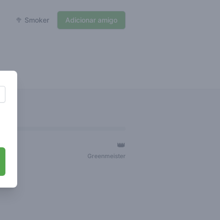
🥦 Smoker
Adicionar amigo
👑
ger
Greenmeister