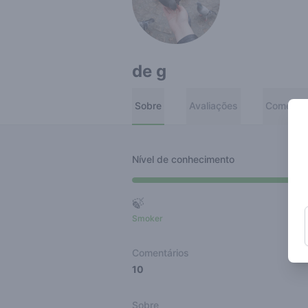
de g
Sobre
Avaliações
Comentár
Nível de conhecimento
🍃
Smoker
Ro
Comentários
10
Sobre