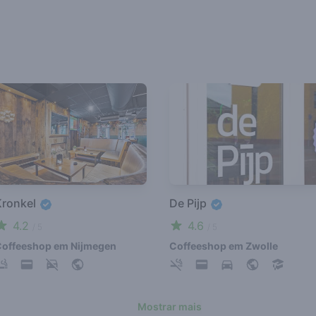
Kronkel
De Pijp
4.2
4.6
/ 5
/ 5
offeeshop em Nijmegen
Coffeeshop em Zwolle
Mostrar mais