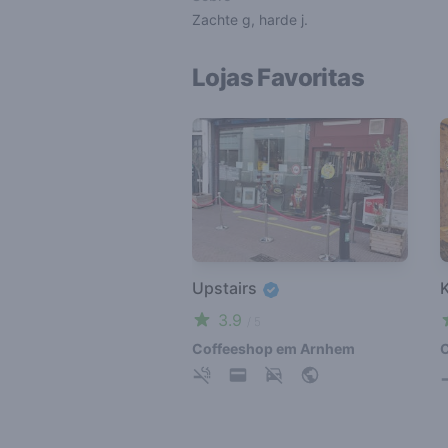
Zachte g, harde j.
Lojas Favoritas
Upstairs
3.9
/ 5
Coffeeshop em Arnhem
C