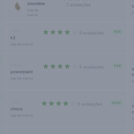
shoreline
2 avaliações
3,5 out of 5 stars
loja da
l
marca
indica
€€€
9 avaliações
k2
3,8 out of 5 stars
loja da marca
s
indica
€€€
6 avaliações
powerplant
3,8 out of 5 stars
loja da marca
l
h
sativa
€€€€
5 avaliações
choco
3,4 out of 5 stars
loja da marca
l