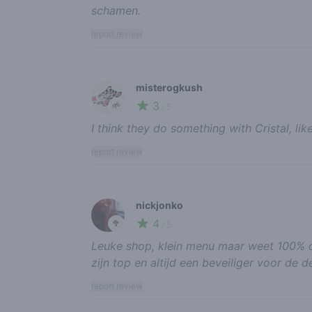
schamen.
report review
misterogkush
3
🌱
/ 5
I think they do something with Cristal, lik
report review
nickjonko
4
🥦
/ 5
Leuke shop, klein menu maar weet 100% dat
zijn top en altijd een beveiliger voor de d
report review