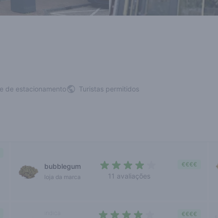
de de estacionamento
Turistas permitidos
€€€€
bubblegum
11 avaliações
loja da marca
3,9 out of 5 stars
indica
€€€€
s