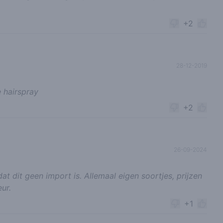
+2
28-12-2019
e hairspray
+2
26-09-2024
 dit geen import is. Allemaal eigen soortjes, prijzen
eur.
+1