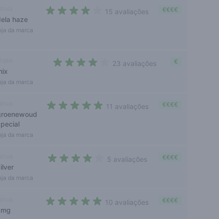
ativa
€€€€
15 avaliações
dela haze
3,2 out of 5 stars
oja da marca
hake
€
23 avaliações
mix
3,9 out of 5 stars
oja da marca
ativa
€€€€
11 avaliações
groenewoud
4,4 out of 5 stars
special
oja da marca
ativa
€€€€
5 avaliações
ilver
4 out of 5 stars
oja da marca
ativa
€€€€
10 avaliações
amg
4,4 out of 5 stars