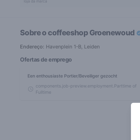
loja da marca
Sobre o coffeeshop
Groenewoud
Endereço:
Havenplein 1-B, Leiden
Ofertas de emprego
Een enthousiaste Portier/Beveiliger gezocht
components.job-preview.employment.Parttime of
Fulltime