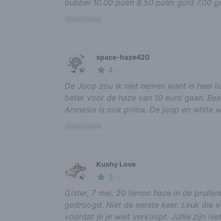
bubbel 10.00 polm 8.50 polm gold 7.00 go
report review
space-haze420
4
🍃
/ 5
De Joop zou ik niet nemen want is heel li
beter voor de haze van 10 euro gaan. Bes
Amnesia is ook prima. De joop en white w
report review
Kushy Love
3
🍃
/ 5
Gister, 7 mei, 20 lemon haze in de prulle
gedroogd. Niet de eerste keer. Leuk die 
voordat je je wiet verkoopt. Jullie zijn nie