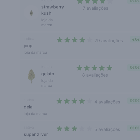
€€€€
strawberry
7 avaliações
kush
3,6 out of 5 stars
loja da
marca
indica
€€€
79 avaliações
joop
4 out of 5 stars
loja da marca
indica
€€€€
gelato
8 avaliações
4,4 out of 5 stars
loja da
marca
sativa
€€€€
4 avaliações
dela
3,8 out of 5 stars
loja da marca
sativa
€€€€
5 avaliações
super zilver
3 out of 5 stars