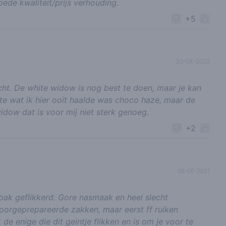
ede kwaliteit/prijs verhouding.
+5
30-04-2022
cht. De white widow is nog best te doen, maar je kan
te wat ik hier ooit haalde was choco haze, maar de
idow dat is voor mij niet sterk genoeg.
+2
08-05-2021
nbak geflikkerd. Gore nasmaak en heel slecht
voorgeprepareerde zakken, maar eerst ff ruiken
t de enige die dit geintje flikken en is om je voor te