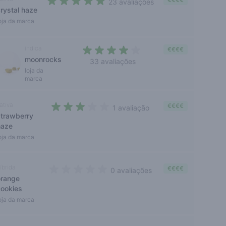
23 avaliações
crystal haze
4,1 out of 5 stars
oja da marca
indica
€€€€
moonrocks
33 avaliações
3,3 out of 5 stars
loja da
marca
ativa
€€€€
1 avaliação
strawberry
3 out of 5 stars
haze
oja da marca
íbrida
€€€€
0 avaliações
orange
0 out of 5 stars
cookies
oja da marca