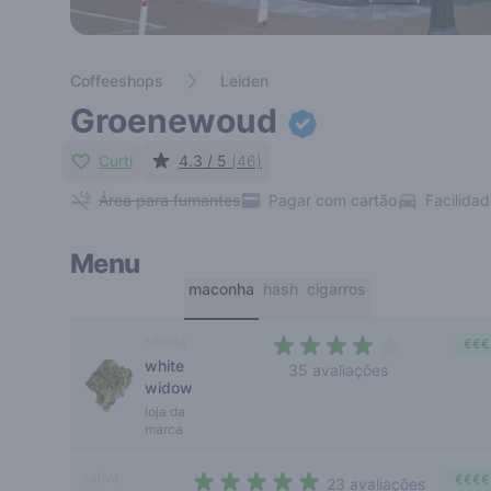
Coffeeshops
Leiden
Groenewoud
Curti
4.3 / 5
(46)
Área para fumantes
Pagar com cartão
Facilida
Menu
maconha
hash
cigarros
híbrida
€€€
white
35 avaliações
widow
3,5 out of 5 stars
loja da
marca
sativa
€€€€
23 avaliações