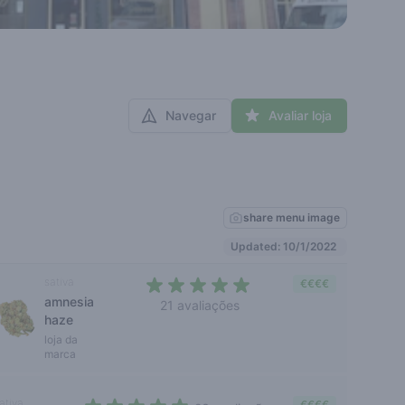
Navegar
Avaliar loja
share menu image
Updated: 10/1/2022
sativa
€€€€
amnesia
21 avaliações
haze
4,2 out of 5 stars
loja da
marca
ativa
€€€€