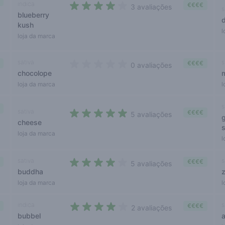
indica
€€€€
3 avaliações
s
blueberry
4 out of 5 stars
kush
l
loja da marca
sativa
s
€€€€
0 avaliações
chocolope
0 out of 5 stars
loja da marca
l
s
sativa
€€€€
5 avaliações
cheese
4,6 out of 5 stars
loja da marca
l
sativa
s
€€€€
5 avaliações
buddha
z
3,6 out of 5 stars
loja da marca
l
indica
s
€€€€
2 avaliações
bubbel
4 out of 5 stars