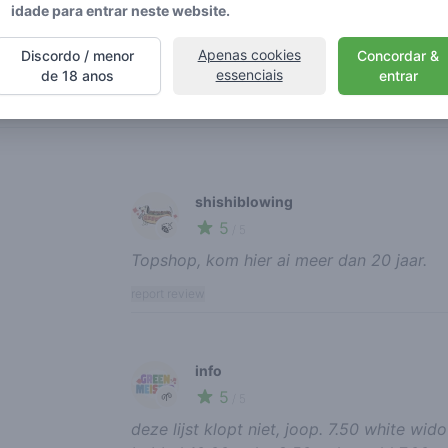
idade para entrar neste website.
Sábado
Apenas cookies
Discordo / menor
Concordar &
Domingo
essenciais
de 18 anos
entrar
Recent reviews
shishiblowing
5
🍃
/ 5
Topshop, kom hier ai meer dan 20 jaar.
report review
info
5
🌱
/ 5
deze lijst klopt niet, joop. 7.50 white wi