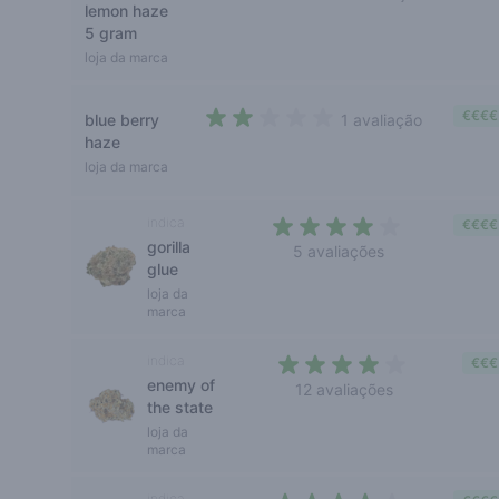
lemon haze
4,4 out of 5 stars
5 gram
loja da marca
€€€€
blue berry
1 avaliação
2 out of 5 stars
haze
loja da marca
indica
€€€€
gorilla
5 avaliações
glue
3,8 out of 5 stars
loja da
marca
indica
€€€
enemy of
12 avaliações
the state
3,6 out of 5 stars
loja da
marca
indica