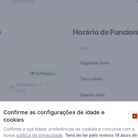
loja da marca
l
Horário de Funcio
DIA
Segunda-feira
💸 Coffeejobs
Terça-feira
Publicado
17-11-
2021
Quarta-feira
Quinta-feira
Confirme as configurações de idade e
cookies
Sexta-feira
Confirme a sua idade, preferências de cookies e concorde com a
nossa
política de privacidade
.
Tens de ter pelo menos 18 anos de