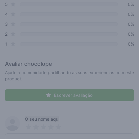
star reviews
Review data
5
0%
star reviews
4
0%
star reviews
3
0%
star reviews
2
0%
star reviews
1
0%
Avaliar
chocolope
Ajude a comunidade partilhando as suas experiências com este
product.
Escrever avaliação
Recent reviews
O seu nome aqui
Pick a rating
Write review