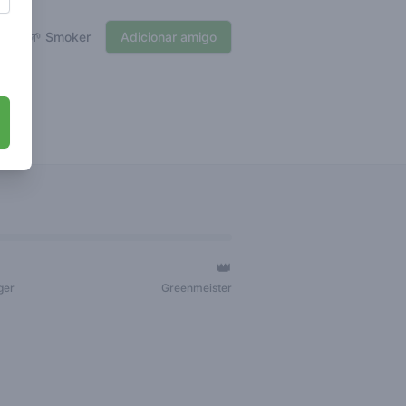
🌱 Smoker
Adicionar amigo
👑
ger
Greenmeister