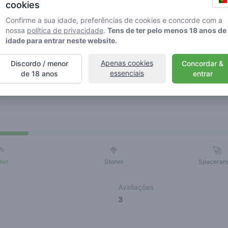
cookies
Confirme a sua idade, preferências de cookies e concorde com a
nossa
política de privacidade
.
Tens de ter pelo menos 18 anos de
idade para entrar neste website.
Apenas cookies
Discordo / menor
Concordar &
essenciais
de 18 anos
entrar
ios
Amigos
🌱
🥦
🚀
ller
Stoner
Spaceran
Avaliações
3