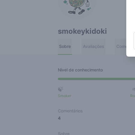
smokeykidoki
Sobre
Avaliações
Comentár
Nível de conhecimento
🍃
Smoker
Ro
Comentários
4
Sobre