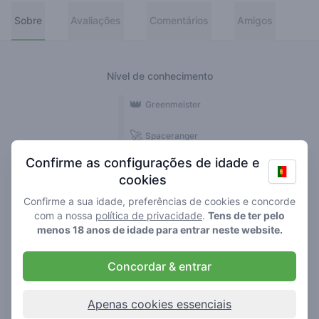
Sobre
Avaliações
Comentários
Amigos
Nível de conhecimento
👑
Greenmeister
🚀
Spaceranger
Confirme as configurações de idade e
🥦
Stoner
cookies
🌱
Roller
Confirme a sua idade, preferências de cookies e concorde
com a nossa
política de privacidade
.
Tens de ter pelo
🍃
menos 18 anos de idade para entrar neste website.
Smoker
Concordar & entrar
Comentários
1
Apenas cookies essenciais