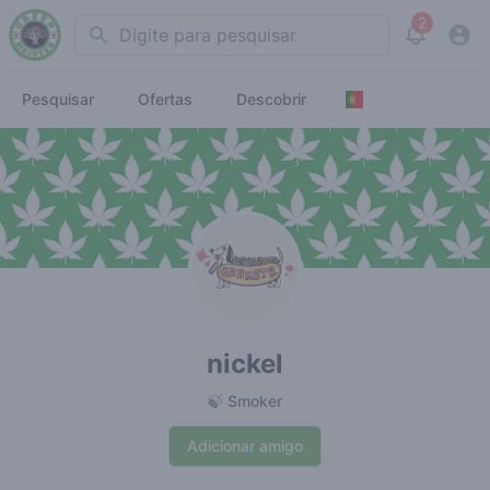
2
Search
View noti
Pesquisar
Ofertas
Descobrir
nickel
🍃 Smoker
Adicionar amigo