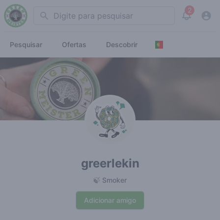
2
Search
View noti
Pesquisar
Ofertas
Descobrir
greerlekin
🍃 Smoker
Adicionar amigo