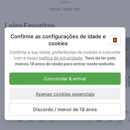
Sobre
Never really lost
Lojas Favoritas
Confirme as configurações de idade e
cookies
Confirme a sua idade, preferências de cookies e concorde
com a nossa
política de privacidade
.
Tens de ter pelo
menos 18 anos de idade para entrar neste website.
Concordar & entrar
Apenas cookies essenciais
The Cat
FLY'N'Hy
4.8
4.3
/ 5
/ 5
Discordo / menor de 18 anos
Coffeeshop em Breda
Coffeeshop em Breda