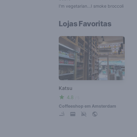
I'm vegetarian...I smoke broccoli
Lojas Favoritas
Katsu
4.8
/ 5
Coffeeshop em Amsterdam