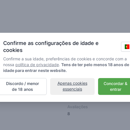
Confirme as configurações de idade e
ios
Amigos
cookies
Confirme a sua idade, preferências de cookies e concorde com a
nossa
política de privacidade
.
Tens de ter pelo menos 18 anos de
idade para entrar neste website.
Apenas cookies
Discordo / menor
Concordar &
🌱
🥦
🚀
essenciais
de 18 anos
entrar
ller
Stoner
Spaceran
Avaliações
8