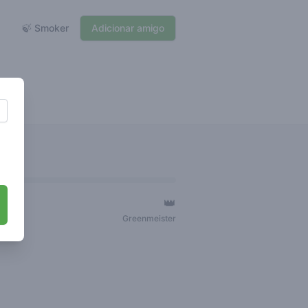
🍃 Smoker
Adicionar amigo
👑
ger
Greenmeister