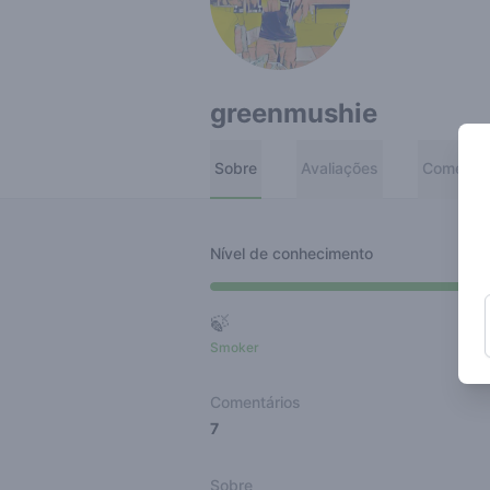
greenmushie
Sobre
Avaliações
Comentár
Nível de conhecimento
🍃
Smoker
Ro
Comentários
7
Sobre