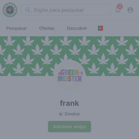
2
Search
View noti
Pesquisar
Ofertas
Descobrir
frank
🍃 Smoker
Adicionar amigo