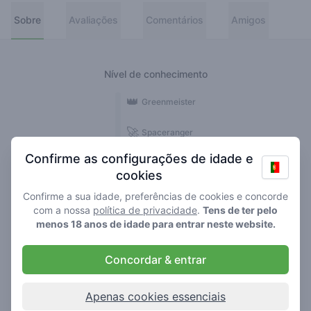
Sobre
Avaliações
Comentários
Amigos
Nível de conhecimento
👑
Greenmeister
🚀
Spaceranger
Confirme as configurações de idade e
🥦
Stoner
cookies
🌱
Roller
Confirme a sua idade, preferências de cookies e concorde
com a nossa
política de privacidade
.
Tens de ter pelo
🍃
menos 18 anos de idade para entrar neste website.
Smoker
Concordar & entrar
Comentários
1
Apenas cookies essenciais