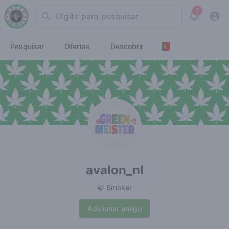
2
Search
View noti
Pesquisar
Ofertas
Descobrir
avalon_nl
🍃 Smoker
Adicionar amigo