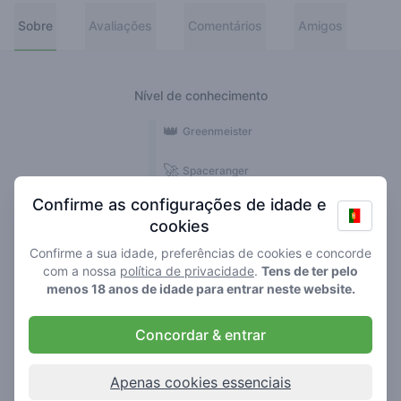
Sobre
Avaliações
Comentários
Amigos
Nível de conhecimento
👑
Greenmeister
🚀
Spaceranger
Confirme as configurações de idade e
🥦
Stoner
cookies
🌱
Roller
Confirme a sua idade, preferências de cookies e concorde
com a nossa
política de privacidade
.
Tens de ter pelo
🍃
menos 18 anos de idade para entrar neste website.
Smoker
Concordar & entrar
Comentários
Avaliações
1
1
Apenas cookies essenciais