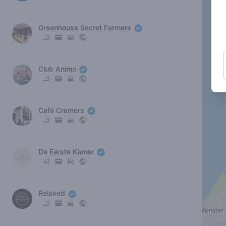
Greenhouse Secret Farmers
Club Animo
Café Cremers
De Eerste Kamer
Relaxed