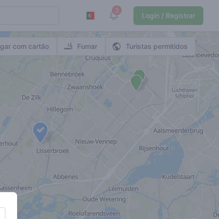
2
View notifications
Login / Registrar
gar com cartão
Fumar
Turistas permitidos