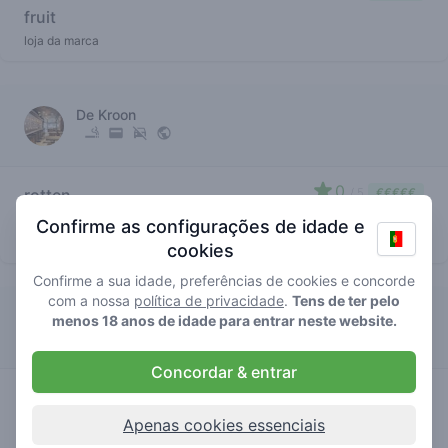
fruit
loja da marca
De Kroon
0
rotten
/ 5
€€€€€
fruit
Confirme as configurações de idade e
loja da marca
cookies
Confirme a sua idade, preferências de cookies e concorde
com a nossa
política de privacidade
.
Tens de ter pelo
Greenhouse Effect
menos 18 anos de idade para entrar neste website.
Concordar & entrar
0
rotten
/ 5
€€€€€
fruit
Apenas cookies essenciais
loja da marca