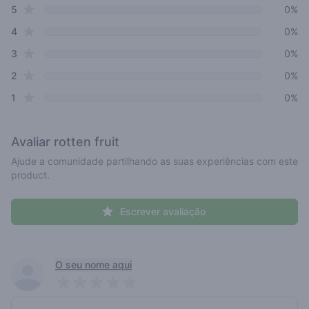
star reviews
Review data
5
0%
star reviews
4
0%
star reviews
3
0%
star reviews
2
0%
star reviews
1
0%
Avaliar
rotten fruit
Ajude a comunidade partilhando as suas experiências com este
product.
Escrever avaliação
Recent reviews
O seu nome aqui
Pick a rating
Write review