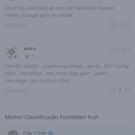
Krachtig, plakkerig en met een heerlijke, hoewel
sterke, fruitige geur en smaak
0
report review
erik d
02-10-2023
5
🍃
/ 5
Heerlijk hashje , zowel kwa smaak , aards , licht fruitig
zelfs , als effect , wat mooi diep gaat , goeie
vervanger van de Dos-I-Dos.
0
report review
Melhor Classificação Forbidden fruit
Chip 'n Dale