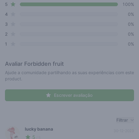
star reviews
Review data
5
100%
star reviews
4
0%
star reviews
3
0%
star reviews
2
0%
star reviews
1
0%
Avaliar
Forbidden fruit
Ajude a comunidade partilhando as suas experiências com este
product.
Escrever avaliação
Recent reviews
Filtrar
lucky banana
30-12-2023
5
🌱
/ 5