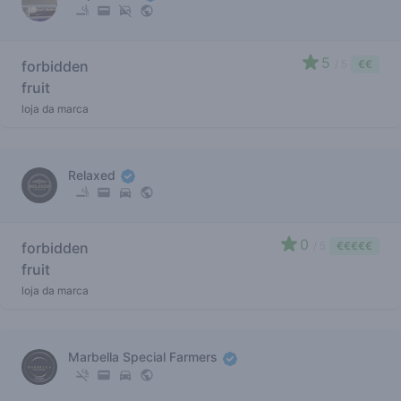
5
forbidden
/ 5
€€
fruit
loja da marca
Relaxed
0
forbidden
/ 5
€€€€€
fruit
loja da marca
Marbella Special Farmers