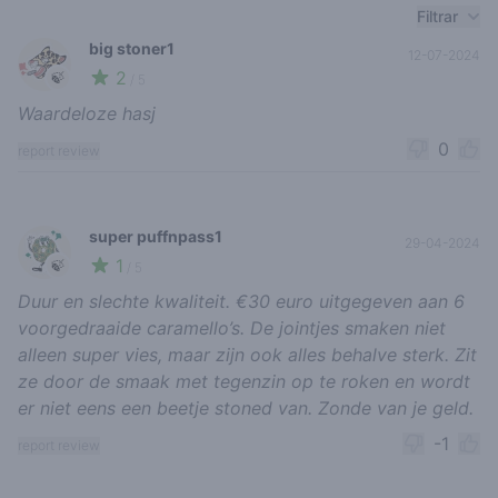
Recent reviews
Filtrar
big stoner1
12-07-2024
2
🍃
/ 5
Waardeloze hasj
0
report review
super puffnpass1
29-04-2024
1
🍃
/ 5
Duur en slechte kwaliteit. €30 euro uitgegeven aan 6
voorgedraaide caramello’s. De jointjes smaken niet
alleen super vies, maar zijn ook alles behalve sterk. Zit
ze door de smaak met tegenzin op te roken en wordt
er niet eens een beetje stoned van. Zonde van je geld.
-1
report review