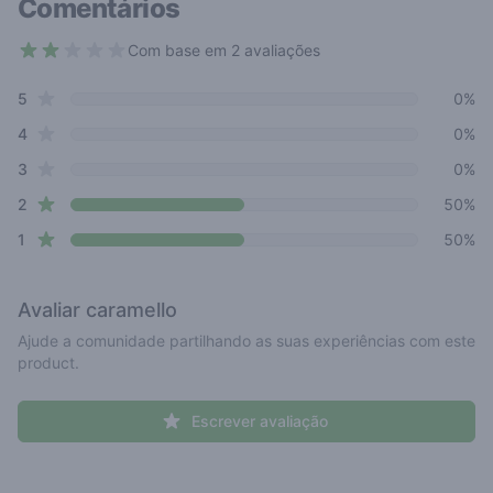
Comentários
Com base em 2 avaliações
1.5 out of 5 stars
star reviews
Review data
5
0%
star reviews
4
0%
star reviews
3
0%
star reviews
2
50%
star reviews
1
50%
Avaliar
caramello
Ajude a comunidade partilhando as suas experiências com este
product.
Escrever avaliação