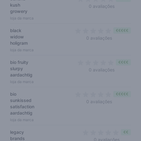
kush
0 out of 5 s
0 avaliações
growery
loja da marca
black
€€€€€
widow
0 out of 5 sta
0 avaliações
holigram
loja da marca
bio fruity
€€€€
slurpy
0 out of 5 s
0 avaliações
aardachtig
loja da marca
bio
€€€€€
sunkissed
0 out of 5 sta
0 avaliações
satisfaction
aardachtig
loja da marca
legacy
€€
brands
0 out of 5
0 avaliações