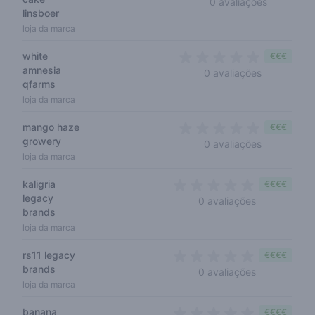
0 avaliações
linsboer
loja da marca
white
€€€
amnesia
0 out of 5 
0 avaliações
qfarms
loja da marca
mango haze
€€€
growery
0 out of 5 
0 avaliações
loja da marca
kaligria
€€€€
legacy
0 out of 5 s
0 avaliações
brands
loja da marca
rs11 legacy
€€€€
brands
0 out of 5 s
0 avaliações
loja da marca
banana
€€€€