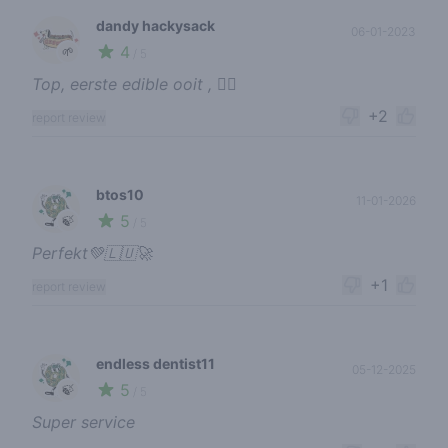
dandy hackysack
06-01-2023
4
🌱
/ 5
Top, eerste edible ooit , 😶‍🌫️
+2
report review
btos10
11-01-2026
5
🍃
/ 5
Perfekt💚🇱🇺🚀
+1
report review
endless dentist11
05-12-2025
5
🍃
/ 5
Super service