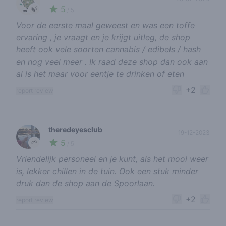
5
🍃
/ 5
Voor de eerste maal geweest en was een toffe
ervaring , je vraagt en je krijgt uitleg, de shop
heeft ook vele soorten cannabis / edibels / hash
en nog veel meer . Ik raad deze shop dan ook aan
al is het maar voor eentje te drinken of eten
+2
report review
theredeyesclub
19-12-2023
5
🌱
/ 5
Vriendelijk personeel en je kunt, als het mooi weer
is, lekker chillen in de tuin. Ook een stuk minder
druk dan de shop aan de Spoorlaan.
+2
report review