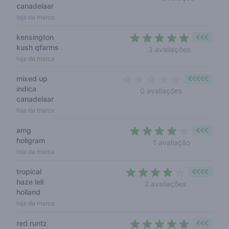
canadelaar
loja da marca
kensington
€€€
kush qfarms
5 out of 5 
3 avaliações
loja da marca
mixed up
€€€€€
indica
0 out of 5 sta
0 avaliações
canadelaar
loja da marca
amg
€€€
holigram
4 out of 5 
1 avaliação
loja da marca
tropical
€€€€
haze leli
4 out of 5 s
2 avaliações
holland
loja da marca
red runtz
€€€