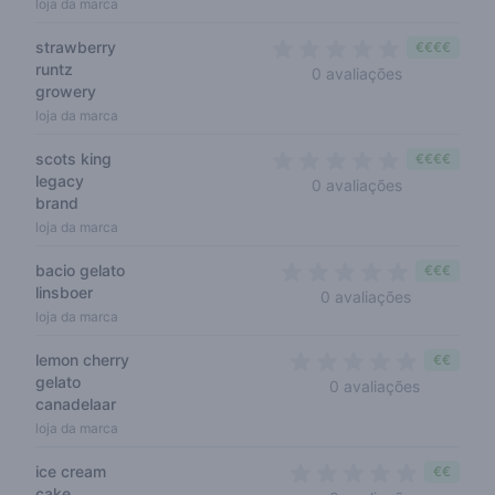
loja da marca
strawberry
€€€€
runtz
0 out of 5 s
0 avaliações
growery
loja da marca
scots king
€€€€
legacy
0 out of 5 s
0 avaliações
brand
loja da marca
bacio gelato
€€€
linsboer
0 out of 5 
0 avaliações
loja da marca
lemon cherry
€€
gelato
0 out of 5
0 avaliações
canadelaar
loja da marca
ice cream
€€
cake
0 out of 5