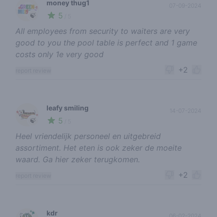
money thug1
07-09-2024
5
🍃
/ 5
All employees from security to waiters are very
good to you the pool table is perfect and 1 game
costs only 1e very good
+2
report review
leafy smiling
14-07-2024
5
🍃
/ 5
Heel vriendelijk personeel en uitgebreid
assortiment. Het eten is ook zeker de moeite
waard. Ga hier zeker terugkomen.
+2
report review
kdr
06-02-2024