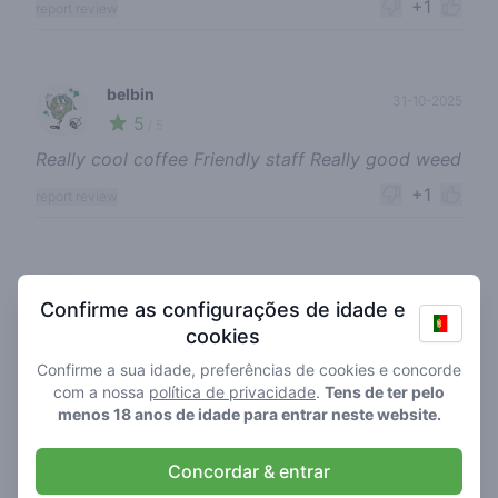
+1
report review
belbin
31-10-2025
5
🍃
/ 5
Really cool coffee Friendly staff Really good weed
+1
report review
btos10
22-04-2025
Confirme as configurações de idade e
5
🍃
/ 5
cookies
ünnep napokon nyitva? köszönöm
Confirme a sua idade, preferências de cookies e concorde
+1
report review
com a nossa
política de privacidade
.
Tens de ter pelo
menos 18 anos de idade para entrar neste website.
Concordar & entrar
babareviews420
21-03-2025