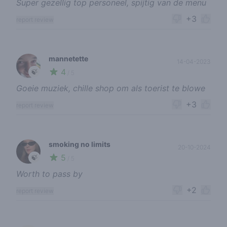
Super gezellig top personeel, spijtig van de menu
+3
report review
mannetette
14-04-2023
4
🍃
/ 5
Goeie muziek, chille shop om als toerist te blowe
+3
report review
smoking no limits
20-10-2024
5
🍃
/ 5
Worth to pass by
+2
report review