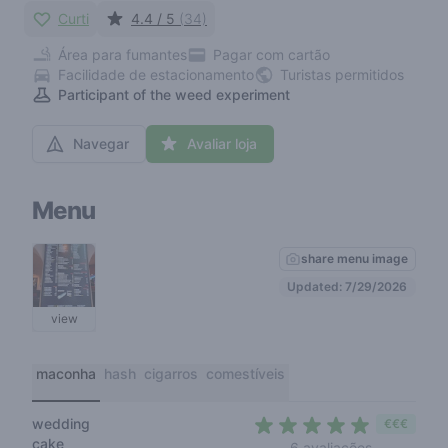
Curti
4.4 / 5
(34)
Área para fumantes
Pagar com cartão
Facilidade de estacionamento
Turistas permitidos
Participant of the weed experiment
Navegar
Avaliar loja
Menu
share menu image
Updated: 7/29/2026
view
maconha
hash
cigarros
comestíveis
wedding
€€€
cake
4,7 out of 
6 avaliações