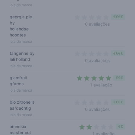
loja da marca
georgia pie
€€€€
by
0 out of 5 s
0 avaliações
hollandse
hoogtes
loja da marca
tangerine by
€€€€
leli holland
0 out of 5 s
0 avaliações
loja da marca
glamfruit
€€€
qfarms
5 out of 5 
1 avaliação
loja da marca
bio zitronella
€€€€
aardachtig
0 out of 5 s
0 avaliações
loja da marca
amnesia
€€
master cut
2 out of 5
1 avaliação