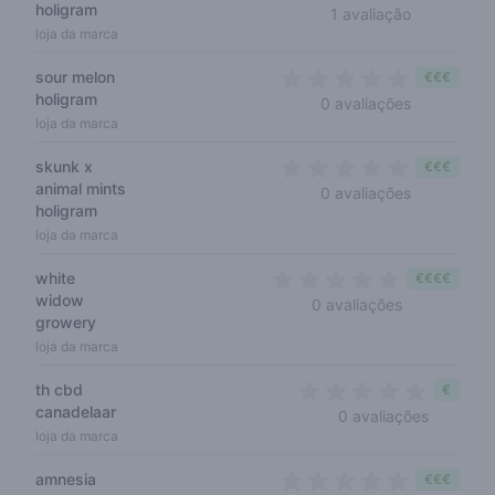
holigram
5 out of 5 
1 avaliação
loja da marca
sour melon
€€€
holigram
0 out of 5 
0 avaliações
loja da marca
skunk x
€€€
animal mints
0 out of 5 
0 avaliações
holigram
loja da marca
white
€€€€
widow
0 out of 5 s
0 avaliações
growery
loja da marca
th cbd
€
canadelaar
0 out of 
0 avaliações
loja da marca
amnesia
€€€