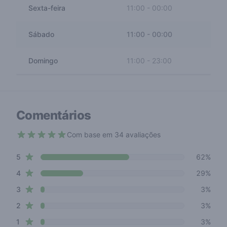
Sexta-feira
11:00
-
00:00
Sábado
11:00
-
00:00
Domingo
11:00
-
23:00
Comentários
Com base em 34 avaliações
4.4 out of 5 stars
star reviews
Review data
5
62%
star reviews
4
29%
star reviews
3
3%
star reviews
2
3%
star reviews
1
3%