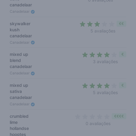
canadelaar
Canadelaar
skywalker
€€
kush
2,8 out of
5 avaliações
canadelaar
Canadelaar
mixed up
€
blend
4 out of 
3 avaliações
canadelaar
Canadelaar
mixed up
€
sativa
3,8 out o
5 avaliações
canadelaar
Canadelaar
crumbled
€€€€
lime
0 out of 5 s
0 avaliações
hollandse
hoogtes