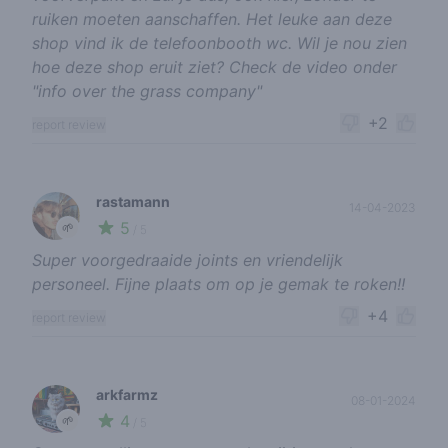
ruiken moeten aanschaffen. Het leuke aan deze
shop vind ik de telefoonbooth wc. Wil je nou zien
hoe deze shop eruit ziet? Check de video onder
"info over the grass company"
+2
report review
rastamann
14-04-2023
5
🌱
/ 5
Super voorgedraaide joints en vriendelijk
personeel. Fijne plaats om op je gemak te roken!!
+4
report review
arkfarmz
08-01-2024
4
🌱
/ 5