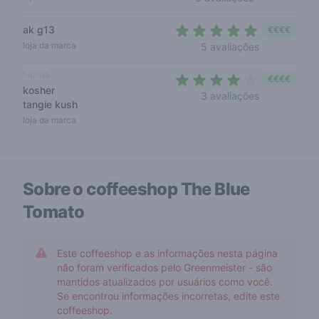
ak g13
€€€€
4,8 out of 5
loja da marca
5 avaliações
híbrida
€€€€
kosher
3,3 out of 5
3 avaliações
tangie kush
loja da marca
Sobre o coffeeshop
The Blue
Tomato
Este coffeeshop e as informações nesta página
não foram verificados pelo Greenmeister - são
mantidos atualizados por usuários como você.
Se encontrou informações incorretas, edite este
coffeeshop.