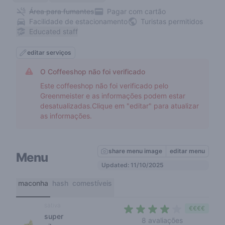
Área para fumantes
Pagar com cartão
Facilidade de estacionamento
Turistas permitidos
Educated staff
editar serviços
O Coffeeshop não foi verificado
Este coffeeshop não foi verificado pelo
Greenmeister e as informações podem estar
desatualizadas.Clique em "editar" para atualizar
as informações.
share menu image
editar menu
Menu
Updated: 11/10/2025
maconha
hash
comestíveis
sativa
€€€€
super
3,9 out of 5
8 avaliações