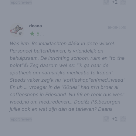
+2
report review
deana
16-06-2019
5
🍃
/ 5
Was ivm. Reumaklachten 4à5x in deze winkel.
Personeel buiten/binnen, is vriendelijk en
behulpzaam. De inrichting schoon, ruim en "to the
point"👍 Zeg daarom wel es: "'k ga naar de
apotheek om natuurlijke medicatie te kopen".
Steeds vaker zeg'k nu "koffieshop"en(med.)weed"
En uh ... vroeger in de "60ties" had m'n broer al
coffeeshops in Friesland. Nu 69 en rook dus weer
weed;nú om med.redenen... Doei🙋 PS.bezorgen
jullie ook en wat zijn dàn de tarieven? Deana
+2
report review