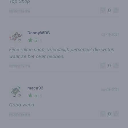
Top Shop
0
report review
DannyWDB
03-11-2021
5
🌱
/ 5
Fijne ruime shop, vriendelijk personeel die weten
waar ze het over hebben.
0
report review
macu92
04-01-2021
5
🌱
/ 5
Good weed
0
report review