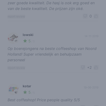
zeer goede kwaliteit. De hasj is ook erg goed en
van de beste kwaliteit. De prijzen zijn oké.
0
report review
lowski
14-11-2019
5
🌱
/ 5
Op boerejongens na beste coffeeshop van Noord
Holland! Super vriendelijk en behulpzaam
personeel
+2
report review
kotar
19-06-2019
5
🍃
/ 5
Best coffeshop! Price people quality 5/5