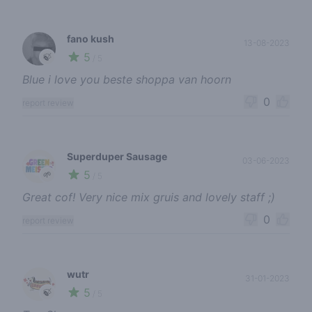
fano kush
13-08-2023
5
🍃
/ 5
Blue i love you beste shoppa van hoorn
0
report review
Superduper Sausage
03-06-2023
5
🌱
/ 5
Great cof! Very nice mix gruis and lovely staff ;)
0
report review
wutr
31-01-2023
5
🍃
/ 5