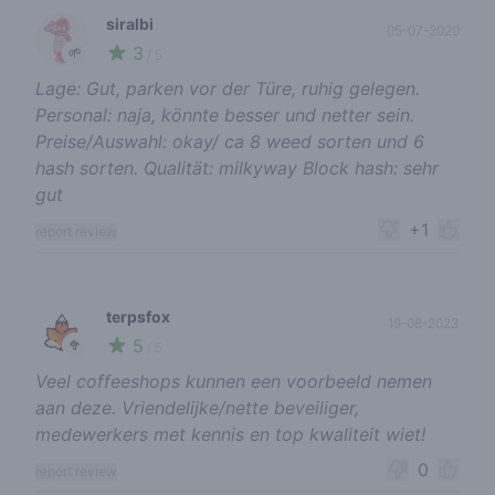
siralbi
05-07-2020
3
🌱
/ 5
Lage: Gut, parken vor der Türe, ruhig gelegen.
Personal: naja, könnte besser und netter sein.
Preise/Auswahl: okay/ ca 8 weed sorten und 6
hash sorten. Qualität: milkyway Block hash: sehr
gut
+1
report review
terpsfox
19-08-2023
5
🥦
/ 5
Veel coffeeshops kunnen een voorbeeld nemen
aan deze. Vriendelijke/nette beveiliger,
medewerkers met kennis en top kwaliteit wiet!
0
report review