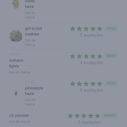
silver
haze
loja da
marca
girl scout
€€€€
cookies
5 out of 5 s
5 avaliações
loja da
marca
indica
€€€€
nothern
4,8 out of 5
4 avaliações
lights
loja da marca
sativa
€€€€
pineapple
4,5 out of 5
4 avaliações
haze
loja da
marca
c5 pioneer
€€€€€
5 out of 5 sta
loja da marca
3 avaliações