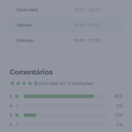
Sexta-feira
10:00
-
22:00
Sábado
10:00
-
22:00
Domingo
10:00
-
21:00
Comentários
Com base em 13 avaliações
4.7 out of 5 stars
star reviews
Review data
5
85%
star reviews
4
0%
star reviews
3
15%
star reviews
2
0%