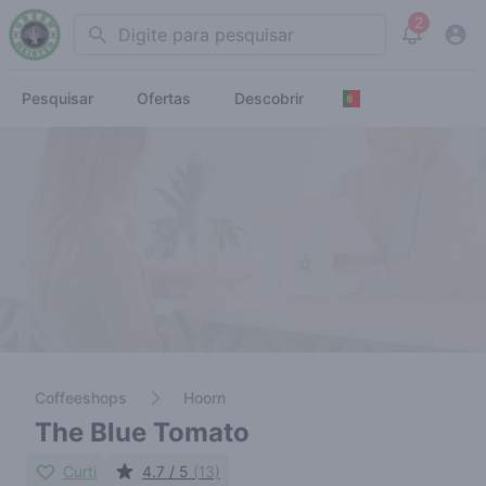
2
Search
View noti
Pesquisar
Ofertas
Descobrir
Coffeeshops
Hoorn
The Blue Tomato
Curti
4.7 / 5
(13)