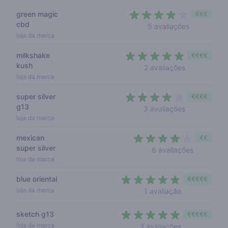
green magic
€€€
cbd
3,2 out of 
5 avaliações
loja da marca
milkshake
€€€€
kush
4,5 out of 5
2 avaliações
loja da marca
super silver
€€€€
g13
3,7 out of 5 
3 avaliações
loja da marca
mexican
€€
super silver
3,2 out of
6 avaliações
loja da marca
blue oriental
€€€€€
5 out of 5 sta
loja da marca
1 avaliação
sketch g13
€€€€€
4,7 out of 5 s
loja da marca
3 avaliações