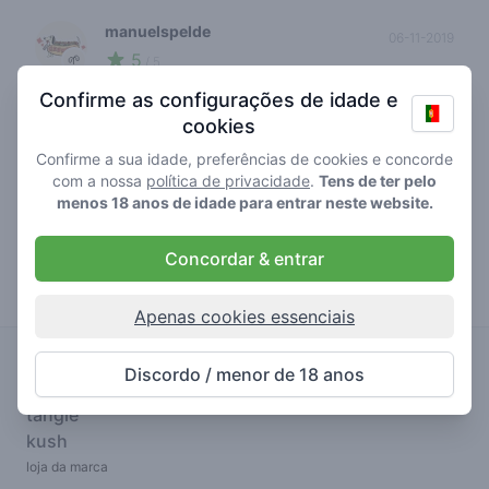
manuelspelde
06-11-2019
5
🌱
/ 5
Goed personeel
Confirme as configurações de idade e
cookies
0
report review
Confirme a sua idade, preferências de cookies e concorde
com a nossa
política de privacidade
.
Tens de ter pelo
menos 18 anos de idade para entrar neste website.
wally
23-02-2019
3
🍃
/ 5
Concordar & entrar
Goeie coffeeshop. Goeie wiet. Vriendelijk
personeel. Op de site van Amsterdam genetics
Apenas cookies essenciais
word beweerd dat ze blockbuster hadj verkopen.
Heb 2 soorten gehaald. Deze kwamen echter niet
híbrida
€€€€
Discordo / menor de 18 anos
in de buurt van de kwaliteit en smaak van de hasj
kosher
3,3 out o
3 avaliações
van boerejongens. Voor de rest prima shop.
tangie
kush
0
report review
loja da marca