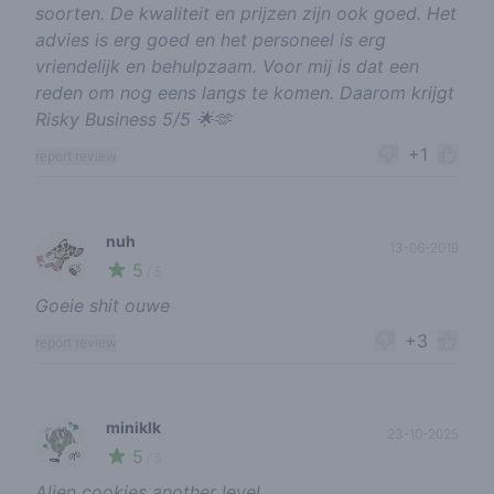
soorten. De kwaliteit en prijzen zijn ook goed. Het
advies is erg goed en het personeel is erg
vriendelijk en behulpzaam. Voor mij is dat een
reden om nog eens langs te komen. Daarom krijgt
Risky Business 5/5 🌟🫶
+1
report review
nuh
13-06-2019
5
🍃
/ 5
Goeie shit ouwe
+3
report review
miniklk
23-10-2025
5
🌱
/ 5
Alien cookies another level