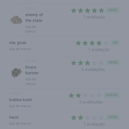
indica
€€€€
enemy of
5 out of 5 s
1 avaliação
the state
loja da
marca
mix gruis
€€
4 out of 5
loja da marca
1 avaliação
híbrida
€€€€
bruce
3 out of 5 s
3 avaliações
banner
loja da
marca
indica
€€€€€
bubba kush
2 out of 5 sta
2 avaliações
loja da marca
haze
€€€€
2 out of 5 st
loja da marca
1 avaliação