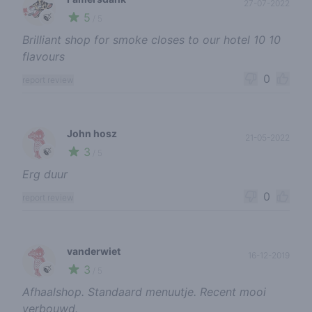
27-07-2022
5
🍃
/ 5
Brilliant shop for smoke closes to our hotel 10 10
flavours
0
report review
John hosz
21-05-2022
3
🍃
/ 5
Erg duur
0
report review
vanderwiet
16-12-2019
3
🍃
/ 5
Afhaalshop. Standaard menuutje. Recent mooi
verbouwd.