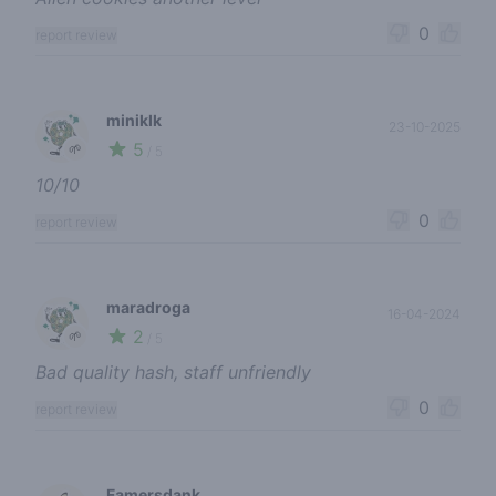
0
report review
miniklk
23-10-2025
5
🌱
/ 5
10/10
0
report review
maradroga
16-04-2024
2
🌱
/ 5
Bad quality hash, staff unfriendly
0
report review
Famersdank