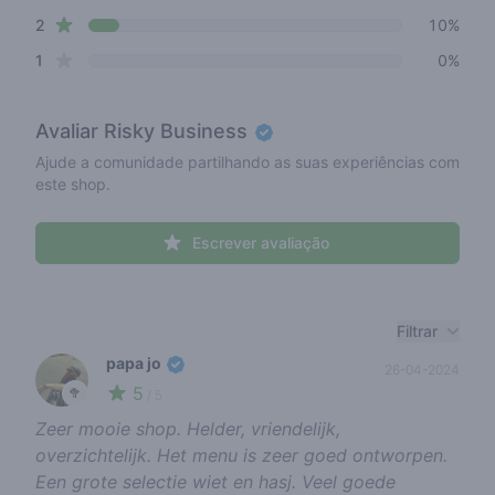
star reviews
2
10%
star reviews
1
0%
Avaliar
Risky Business
Ajude a comunidade partilhando as suas experiências com
este shop.
Escrever avaliação
Recent reviews
Filtrar
papa jo
26-04-2024
5
🥦
/ 5
Zeer mooie shop. Helder, vriendelijk,
overzichtelijk. Het menu is zeer goed ontworpen.
Een grote selectie wiet en hasj. Veel goede