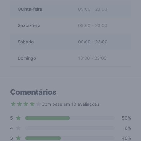
Quinta-feira
09:00
-
23:00
Sexta-feira
09:00
-
23:00
Sábado
09:00
-
23:00
Domingo
10:00
-
23:00
Comentários
Com base em 10 avaliações
3.6 out of 5 stars
star reviews
Review data
5
50%
star reviews
4
0%
star reviews
3
40%