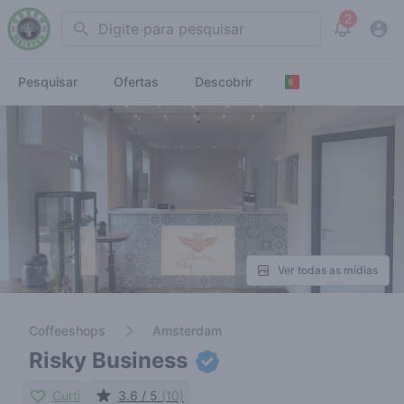
2
Search
View noti
Pesquisar
Ofertas
Descobrir
Ver todas as mídias
Coffeeshops
Amsterdam
Risky Business
Curti
3.6 / 5
(10)