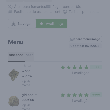
Área para fumantes
Pagar com cartão
Facilidade de estacionamento
Turistas permitidos
Navegar
Avaliar loja
share menu image
Menu
Updated: 10/1/2022
maconha
hash
híbrida
€€€€
white
5 out of 5 s
1 avaliação
widow
loja da
marca
girl scout
€€€€
cookies
5 out of 5 s
1 avaliação
loja da
marca