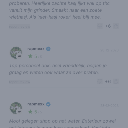
proberen. Heerlijke zachte hasj lijkt wel op thc
vanuit mijn grinder. Smaakt naar een zoete
wiethasj. Als 'niet-hasj roker' heel blij mee.
+6
report review
rapmexx
28-12-2023
5
👑
/ 5
Top personeel ook, heel vriendelijk, helpen je
graag en weten ook waar ze over praten.
+6
report review
rapmexx
28-12-2023
5
👑
/ 5
Mooi gelegen shop op het water. Exterieur zowel
het interieur is mooi luxe aangekleed. Veel info