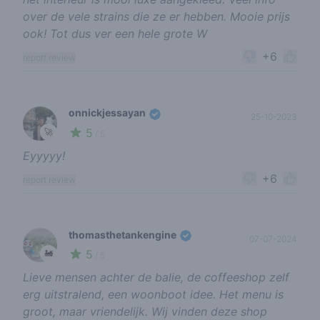
over de vele strains die ze er hebben. Mooie prijs
ook! Tot dus ver een hele grote W
+6
report review
onnickjessayan
25-10-2023
5
🚀
/ 5
Eyyyyy!
+6
report review
thomasthetankengine
07-07-2024
5
🚂
/ 5
Lieve mensen achter de balie, de coffeeshop zelf
erg uitstralend, een woonboot idee. Het menu is
groot, maar vriendelijk. Wij vinden deze shop