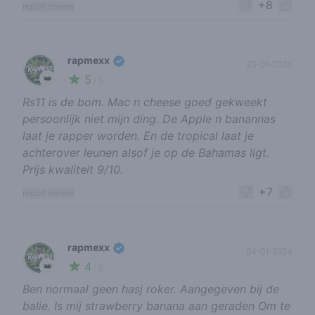
+8
report review
rapmexx
23-01-2024
5
👑
/ 5
Rs11 is de bom. Mac n cheese goed gekweekt
persoonlijk niet mijn ding. De Apple n banannas
laat je rapper worden. En de tropical laat je
achterover leunen alsof je op de Bahamas ligt.
Prijs kwaliteit 9/10.
+7
report review
rapmexx
04-01-2024
4
👑
/ 5
Ben normaal geen hasj roker. Aangegeven bij de
balie. Is mij strawberry banana aan geraden Om te