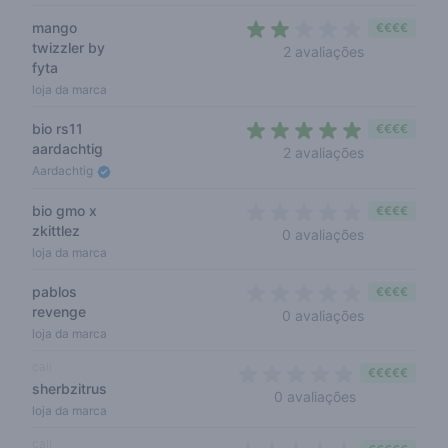
mango
€€€€
twizzler by
2 out of 5 st
2 avaliações
fyta
loja da marca
bio rs11
€€€€
aardachtig
5 out of 5 s
2 avaliações
Aardachtig
bio gmo x
€€€€
zkittlez
0 out of 5 s
0 avaliações
loja da marca
pablos
€€€€
revenge
0 out of 5 s
0 avaliações
loja da marca
cali
€€€€€
sherbzitrus
0 out of 5 sta
0 avaliações
loja da marca
cali