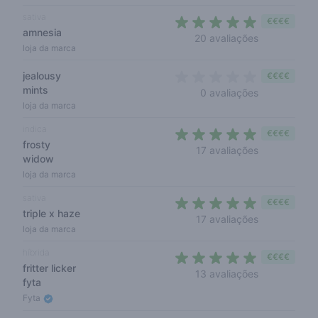
sativa
€€€€
amnesia
4,5 out of 5
20 avaliações
loja da marca
jealousy
€€€€
mints
0 out of 5 s
0 avaliações
loja da marca
indica
€€€€
frosty
4,4 out of 5
17 avaliações
widow
loja da marca
sativa
€€€€
triple x haze
4,7 out of 5 
17 avaliações
loja da marca
híbrida
€€€€
fritter licker
4,8 out of 5
13 avaliações
fyta
Fyta