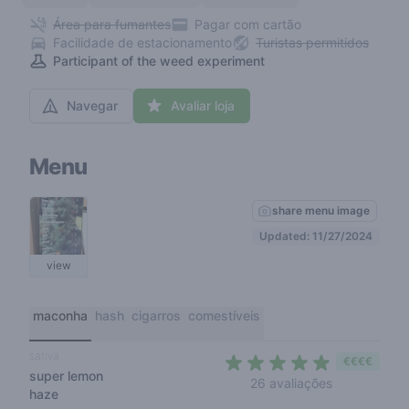
Área para fumantes
Pagar com cartão
Facilidade de estacionamento
Turistas permitidos
Participant of the weed experiment
Navegar
Avaliar loja
Menu
share menu image
Updated: 11/27/2024
view
maconha
hash
cigarros
comestíveis
sativa
€€€€
super lemon
4,3 out of 5
26 avaliações
haze