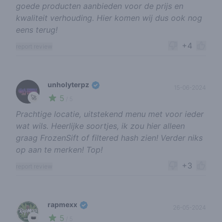
goede producten aanbieden voor de prijs en
kwaliteit verhouding. Hier komen wij dus ook nog
eens terug!
+4
report review
unholyterpz
15-06-2024
5
🚀
/ 5
Prachtige locatie, uitstekend menu met voor ieder
wat wils. Heerlijke soortjes, ik zou hier alleen
graag FrozenSift of filtered hash zien! Verder niks
op aan te merken! Top!
+3
report review
rapmexx
26-05-2024
5
👑
/ 5