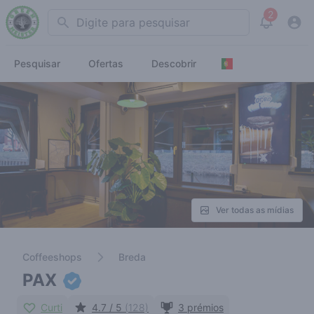
2
Search
View noti
Pesquisar
Ofertas
Descobrir
Ver todas as mídias
Coffeeshops
Breda
PAX
Curti
4.7 / 5
(128)
3 prémios