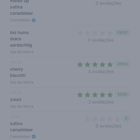
mixed up
0 out of 
0 avaliações
sativa
canadelaar
Canadelaar
bio humo
€€€€
dulce
0 out of 5 s
0 avaliações
aardachtig
loja da marca
híbrida
€€€€
cherry
4,2 out of 5 
4 avaliações
biscotti
loja da marca
híbrida
€€€€
zourz
5 out of 5 s
2 avaliações
loja da marca
sativa
€
sativa
0 out of 
0 avaliações
canadelaar
Canadelaar