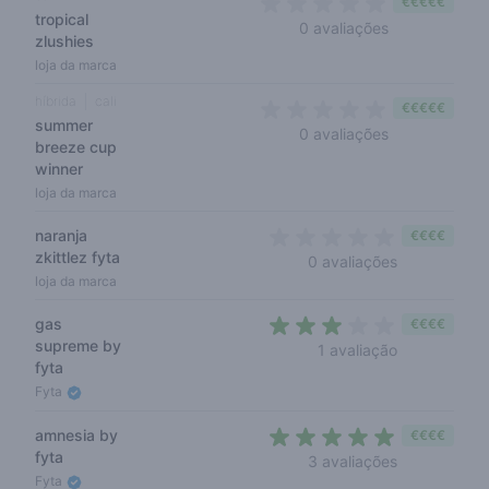
€€€€€
tropical
0 out of 5 sta
0 avaliações
zlushies
loja da marca
híbrida
cali
€€€€€
summer
0 out of 5 sta
0 avaliações
breeze cup
winner
loja da marca
naranja
€€€€
zkittlez fyta
0 out of 5 s
0 avaliações
loja da marca
gas
€€€€
supreme by
3 out of 5 s
1 avaliação
fyta
Fyta
amnesia by
€€€€
fyta
4,3 out of 5
3 avaliações
Fyta