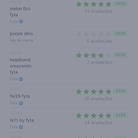
híbrida
€€€€
melon fizz
4,6 out of 5
13 avaliações
fyta
Fyta
purple dino
€€€€
0 out of 5 s
loja da marca
0 avaliações
híbrida
€€€€
headband
3,9 out of 5
7 avaliações
crescendo
fyta
Fyta
híbrida
€€€€
fw29 fyta
4,2 out of 5 
10 avaliações
Fyta
híbrida
€€€€
rs11 by fyta
4,6 out of 5
14 avaliações
Fyta
híbrida