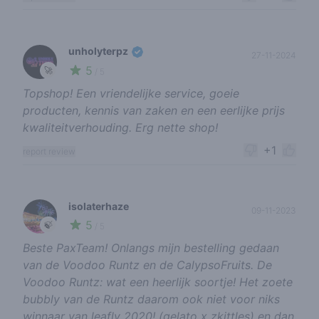
unholyterpz
27-11-2024
5
🚀
/ 5
Topshop! Een vriendelijke service, goeie
producten, kennis van zaken en een eerlijke prijs
kwaliteitverhouding. Erg nette shop!
+1
report review
isolaterhaze
09-11-2023
5
🍃
/ 5
Beste PaxTeam! Onlangs mijn bestelling gedaan
van de Voodoo Runtz en de CalypsoFruits. De
Voodoo Runtz: wat een heerlijk soortje! Het zoete
bubbly van de Runtz daarom ook niet voor niks
winnaar van leafly 2020! (gelato x zkittles) en dan