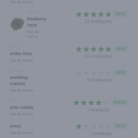
loja da marca
sativa
€€€€
blueberry
4,4 out of 5
23 avaliações
haze
loja da
marca
indica
€€€€
white rhino
4,6 out of 5
22 avaliações
loja da marca
híbrida
€€€€
wedding
0 out of 5 s
0 avaliações
crasher
loja da marca
cali
€€€€€
pina colada
4 out of 5 sta
1 avaliação
loja da marca
oreoz
€€€€
1 out of 5 st
loja da marca
1 avaliação