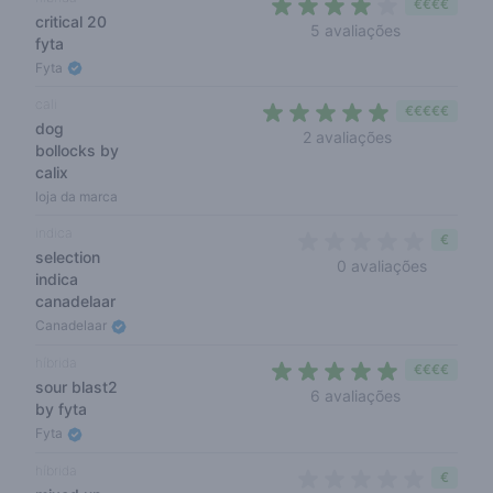
€€€€
critical 20
3,8 out of 5
5 avaliações
fyta
Fyta
cali
€€€€€
dog
4,5 out of 5 s
2 avaliações
bollocks by
calix
loja da marca
indica
€
selection
0 out of 
0 avaliações
indica
canadelaar
Canadelaar
híbrida
€€€€
sour blast2
4,3 out of 5
6 avaliações
by fyta
Fyta
híbrida
€