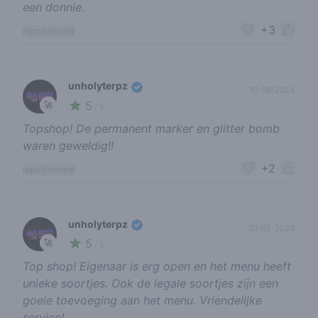
een donnie.
+3
report review
unholyterpz
10-06-2024
5
🚀
/ 5
Topshop! De permanent marker en glitter bomb
waren geweldig!!
+2
report review
unholyterpz
01-05-2024
5
🚀
/ 5
Top shop! Eigenaar is erg open en het menu heeft
unieke soortjes. Ook de legale soortjes zijn een
goeie toevoeging aan het menu. Vriendelijke
service!