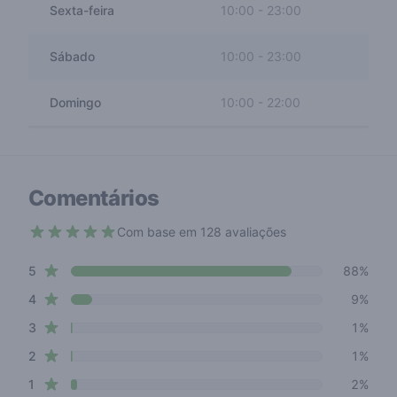
Sexta-feira
10:00
-
23:00
Sábado
10:00
-
23:00
Domingo
10:00
-
22:00
Comentários
Com base em 128 avaliações
4.7 out of 5 stars
star reviews
Review data
5
88%
star reviews
4
9%
star reviews
3
1%
star reviews
2
1%
star reviews
1
2%