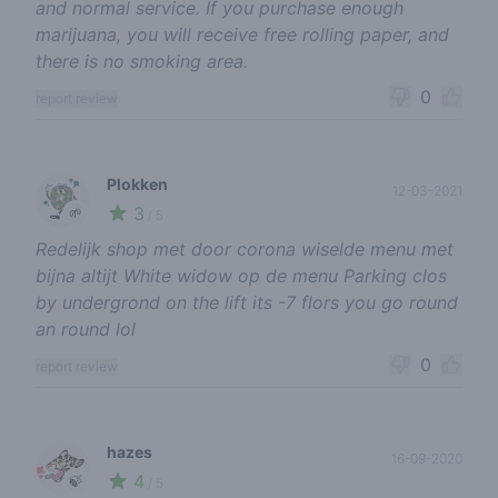
and normal service. If you purchase enough
marijuana, you will receive free rolling paper, and
there is no smoking area.
0
report review
Plokken
12-03-2021
3
🌱
/ 5
Redelijk shop met door corona wiselde menu met
bijna altijt White widow op de menu Parking clos
by undergrond on the lift its -7 flors you go round
an round lol
0
report review
hazes
16-09-2020
4
🍃
/ 5