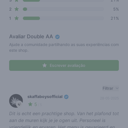
star reviews
2
5%
star reviews
1
21%
Avaliar
Double AA
Ajude a comunidade partilhando as suas experiências com
este shop.
Escrever avaliação
Recent reviews
Filtrar
skaffaboysofficial
28-05-2025
5
🍃
/ 5
Dit is echt een prachtige shop. Van het plafond tot
aan de muren kijk je je ogen uit. Personeel is
vriendelijk en ervaren. Het menu is gevarieerd en