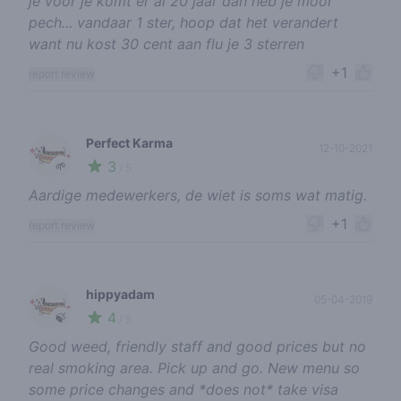
je voor je komt er al 20 jaar dan heb je mooi
pech... vandaar 1 ster, hoop dat het verandert
want nu kost 30 cent aan flu je 3 sterren
+1
report review
Perfect Karma
12-10-2021
3
🌱
/ 5
Aardige medewerkers, de wiet is soms wat matig.
+1
report review
hippyadam
05-04-2019
4
🍃
/ 5
Good weed, friendly staff and good prices but no
real smoking area. Pick up and go. New menu so
some price changes and *does not* take visa