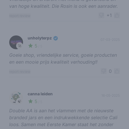
van hoge kwaliteit. Die Rosin is ook een aanrader.
+1
report review
unholyterpz
07-03-2025
5
🚀
/ 5
Goeie shop, vriendelijke service, goeie producten
en een mooie prijs kwaliteit verhouding!!
0
report review
canna leiden
16-05-2025
5
🍃
/ 5
Double AA is aan het vlammen met de nieuwste
branded jars en een indrukwekkende selectie Cali
loos. Samen met Eerste Kamer staat het zonder