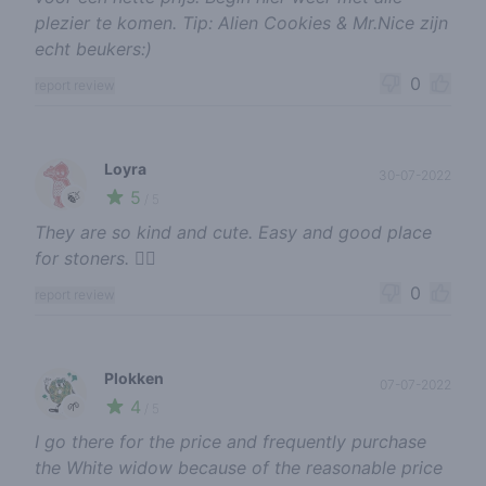
plezier te komen. Tip: Alien Cookies & Mr.Nice zijn
echt beukers:)
0
report review
Loyra
30-07-2022
5
🍃
/ 5
They are so kind and cute. Easy and good place
for stoners. ✌🏾
0
report review
Plokken
07-07-2022
4
🌱
/ 5
I go there for the price and frequently purchase
the White widow because of the reasonable price