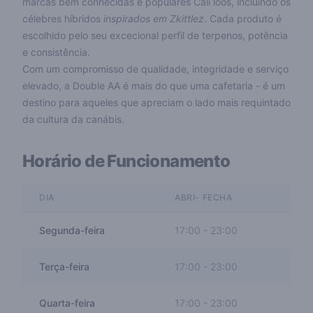
marcas bem conhecidas e populares Cali loos, incluindo os
célebres híbridos
inspirados em Zkittlez
. Cada produto é
escolhido pelo seu excecional perfil de terpenos, potência
e consistência.
Com um compromisso de qualidade, integridade e serviço
elevado, a Double AA é mais do que uma cafetaria - é um
destino para aqueles que apreciam o lado mais requintado
da cultura da canábis.
Horário de Funcionamento
DIA
ABRI- FECHA
Segunda-feira
17:00
-
23:00
Terça-feira
17:00
-
23:00
Quarta-feira
17:00
-
23:00