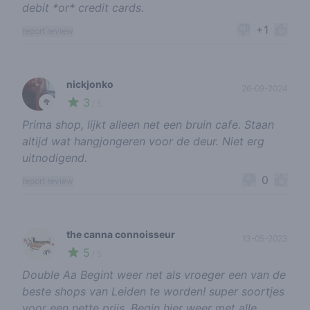
debit *or* credit cards.
+1
report review
nickjonko
26-09-2024
3
🥦
/ 5
Prima shop, lijkt alleen net een bruin cafe. Staan
altijd wat hangjongeren voor de deur. Niet erg
uitnodigend.
0
report review
the canna connoisseur
13-05-2023
5
🌱
/ 5
Double Aa Begint weer net als vroeger een van de
beste shops van Leiden te worden! super soortjes
voor een nette prijs. Begin hier weer met alle