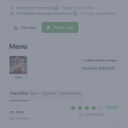
Área para fumantes
Pagar com cartão
Facilidade de estacionamento
Turistas permitidos
Navegar
Avaliar loja
Menu
share menu image
Updated: 6/8/2025
view
maconha
hash
cigarros
comestíveis
sativa
€€€€
mr. nice
4 out of 5 s
41 avaliações
loja da marca
híbrida