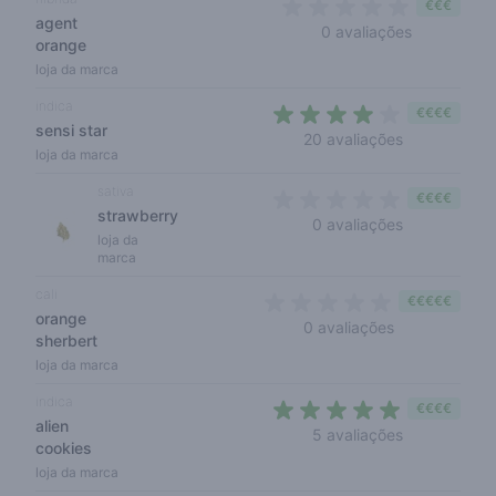
€€€
agent
0 out of 5 
0 avaliações
orange
loja da marca
indica
€€€€
sensi star
3,9 out of 5
20 avaliações
loja da marca
sativa
€€€€
strawberry
0 out of 5 s
0 avaliações
loja da
marca
cali
€€€€€
orange
0 out of 5 sta
0 avaliações
sherbert
loja da marca
indica
€€€€
alien
4,4 out of 5
5 avaliações
cookies
loja da marca