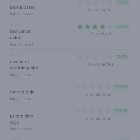
indica
€€€€
blue lobster
0 out of 5 s
0 avaliações
loja da marca
indica
€€€€
red velvet
4 out of 5 s
1 avaliação
cake
loja da marca
indica
€€€€
mimosa x
0 out of 5 s
0 avaliações
weddingcake
loja da marca
cali
€€€€€
fun dip doja
0 out of 5 sta
0 avaliações
loja da marca
cali
€€€€€
purple dino
0 out of 5 sta
0 avaliações
doja
loja da marca
sativa