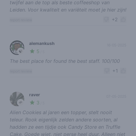
twijfel aan de top als beste coffeeshop van
Leiden. Voor kwaliteit en variëteit moet je hier zijn!
+2
report review
alemankush
16-05-2025
5
🍃
/ 5
The best place for found the best staff. 100/100
+1
report review
raver
07-05-2025
3
🌱
/ 5
Alien Cookies al jaren een topper, stelt nooit
teleur. Rook eigenlijk zelden andere soorten, al
hadden ze een tijdje ook Candy Store en Truffle
Cake. Goede wiet, niet perse heel duur. Alleen niet