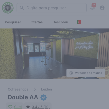
2
Search
View noti
Pesquisar
Ofertas
Descobrir
Ver todas as mídias
Coffeeshops
Leiden
Double AA
Curti
3.4 / 5
(19)