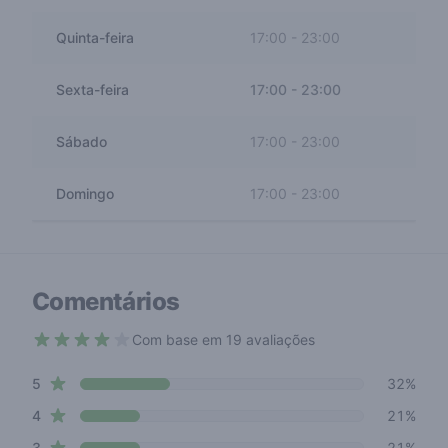
Quinta-feira
17:00
-
23:00
Sexta-feira
17:00
-
23:00
Sábado
17:00
-
23:00
Domingo
17:00
-
23:00
Comentários
Com base em 19 avaliações
3.4 out of 5 stars
star reviews
Review data
5
32%
star reviews
4
21%
star reviews
3
21%